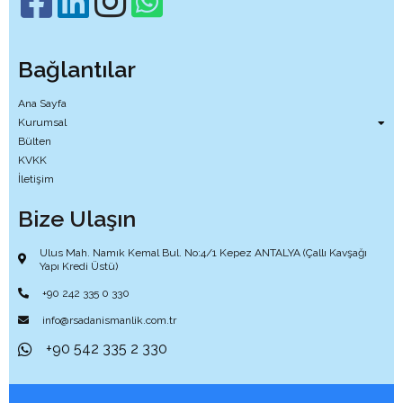
Bağlantılar
Ana Sayfa
Kurumsal
Bülten
KVKK
İletişim
Bize Ulaşın
Ulus Mah. Namık Kemal Bul. No:4/1 Kepez ANTALYA (Çallı Kavşağı
Yapı Kredi Üstü)
+90 242 335 0 330
info@rsadanismanlik.com.tr
+90 542 335 2 330