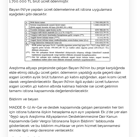
1.700.000 TL brüt ücret ödenmiştir.
Bayan (N)’ye yapılan ücret ödemelerine ait istisna uygulaması
aşağıdaki gibi olacaktır.
Araştırma altyapı projesinde çalışan Bayan (N)’nin bu proje karşılığında
elde etmiş olduğu ücret geliri, ödemenin yapıldığı ayda geçerli olan
asgari ücretin aylık brüt tutarının 40 katını aştığından, aşan kısmı ücret
olarak vergilendirilecektir. Bayan (N)’nin ilgili aydaki ücret tutarının
asgari ücretin 40 katının altında kalması halinde ise ücret gelirinin
tamamı istisna kapsamında değerlendirilecektir.
Bildirim ve beyan
MADDE 6- (1) Ar-Ge ve destek kapsamında çalışan personelin her biri
için istisna tutarına ilişkin hesaplama ayrı ayrı yapılarak Ek:2’de yer alan
“6550 sayılı Araştırma Altyapılarının Desteklenmesine Dair Kanun
Kapsamında Gelir Vergisi İstisnasına İlişkin Bildirim” tablosunda
gösterilecek ve bu bildirim muhtasar ve prim hizmet beyannamesi
ekinde ilgili vergi dairesine verilecektir.