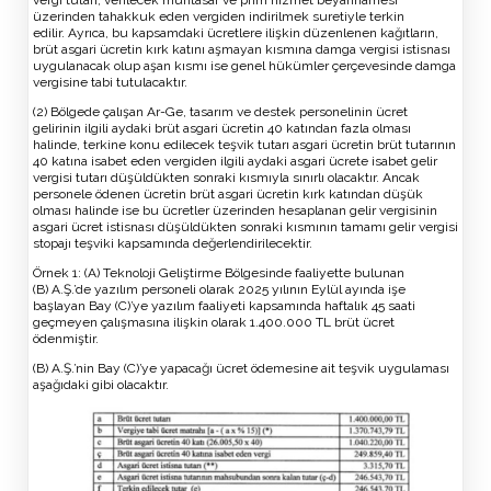
üzerinden tahakkuk eden vergiden indirilmek suretiyle terkin
edilir. Ayrıca, bu kapsamdaki ücretlere ilişkin düzenlenen kağıtların,
brüt asgari ücretin kırk katını aşmayan kısmına damga vergisi istisnası
uygulanacak olup aşan kısmı ise genel hükümler çerçevesinde damga
vergisine tabi tutulacaktır.
(2) Bölgede çalışan Ar-Ge, tasarım ve destek personelinin ücret
gelirinin ilgili aydaki brüt asgari ücretin 40 katından fazla olması
halinde, terkine konu edilecek teşvik tutarı asgari ücretin brüt tutarının
40 katına isabet eden vergiden ilgili aydaki asgari ücrete isabet gelir
vergisi tutarı düşüldükten sonraki kısmıyla sınırlı olacaktır. Ancak
personele ödenen ücretin brüt asgari ücretin kırk katından düşük
olması halinde ise bu ücretler üzerinden hesaplanan gelir vergisinin
asgari ücret istisnası düşüldükten sonraki kısmının tamamı gelir vergisi
stopajı teşviki kapsamında değerlendirilecektir.
Örnek 1: (A) Teknoloji Geliştirme Bölgesinde faaliyette bulunan
(B) A.Ş.’de yazılım personeli olarak 2025 yılının Eylül ayında işe
başlayan Bay (C)’ye yazılım faaliyeti kapsamında haftalık 45 saati
geçmeyen çalışmasına ilişkin olarak 1.400.000 TL brüt ücret
ödenmiştir.
(B) A.Ş.’nin Bay (C)’ye yapacağı ücret ödemesine ait teşvik uygulaması
aşağıdaki gibi olacaktır.