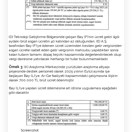
(D) Teknoloji Geliştirme Bölgesinde çalışan Bay (F)’nin ücret geliri ilgili
aydaki brüt asgari ücretin 40 katından az olduğundan, (E) A.Ş.
tarafından Bay (F)’ye ödenen ücret üzerinden kesilen gelir vergisinden
asgari ücrete isabet eden gelir vergisinin mahsubu yapıldıktan sonra
kalan tutarın tamamı stopaj teşviki kapsamında değerlendirilecek olup
vergi dairesine yatırılacak herhangi bir tutar bulunmamaktadır.
Örnek
3
:
(K) Araştırma Merkezinde yürütülen araştırma altyapı
projesinde destek personeli olarak 2025 yılının Eylül ayında işe
başlayan Bay (L)’ye, Ar-Ge faaliyeti kapsamındaki çalışmasına ilişkin
olarak 700.000 TL brüt ücret ödenmiştir.
Bay (L)’ye yapılan ücret ödemesine ait istisna uygulaması aşağıdaki
gibi olacaktır.
Screenshot