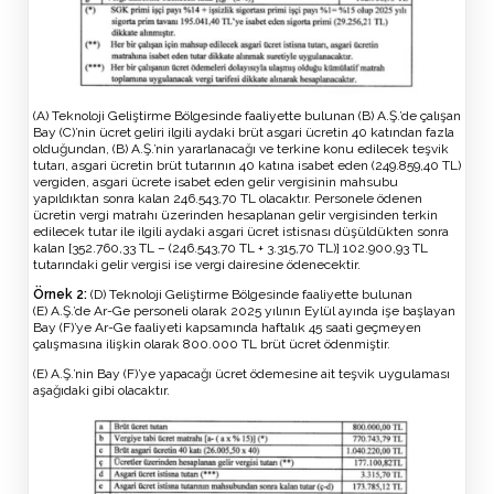
(A) Teknoloji Geliştirme Bölgesinde faaliyette bulunan (B) A.Ş.’de çalışan
Bay (C)’nin ücret geliri ilgili aydaki brüt asgari ücretin 40 katından fazla
olduğundan, (B) A.Ş.’nin yararlanacağı ve terkine konu edilecek teşvik
tutarı, asgari ücretin brüt tutarının 40 katına isabet eden (249.859,40 TL)
vergiden, asgari ücrete isabet eden gelir vergisinin mahsubu
yapıldıktan sonra kalan 246.543,70 TL olacaktır. Personele ödenen
ücretin vergi matrahı üzerinden hesaplanan gelir vergisinden terkin
edilecek tutar ile ilgili aydaki asgari ücret istisnası düşüldükten sonra
kalan [352.760,33 TL – (246.543,70 TL + 3.315,70 TL)] 102.900,93 TL
tutarındaki gelir vergisi ise vergi dairesine ödenecektir.
Örnek 2:
(D) Teknoloji Geliştirme Bölgesinde faaliyette bulunan
(E) A.Ş.’de Ar-Ge personeli olarak 2025 yılının Eylül ayında işe başlayan
Bay (F)’ye Ar-Ge faaliyeti kapsamında haftalık 45 saati geçmeyen
çalışmasına ilişkin olarak 800.000 TL brüt ücret ödenmiştir.
(E) A.Ş.’nin Bay (F)’ye yapacağı ücret ödemesine ait teşvik uygulaması
aşağıdaki gibi olacaktır.