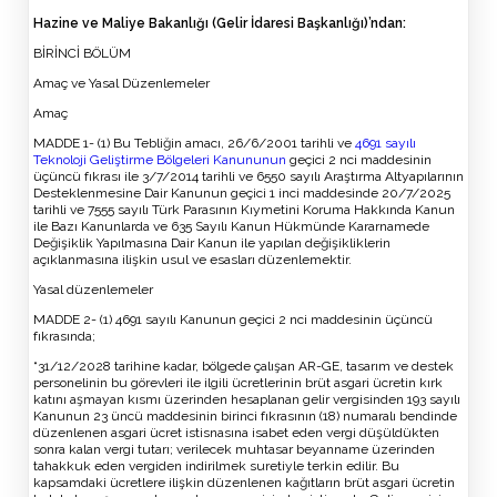
Hazine ve Maliye Bakanlığı (Gelir İdaresi Başkanlığı)’
ndan
:
BİRİNCİ BÖLÜM
Amaç ve Yasal Düzenlemeler
Amaç
MADDE 1- (1) Bu Tebliğin amacı, 26/6/2001 tarihli ve
4691 sayılı
Teknoloji Geliştirme Bölgeleri Kanununun
geçici 2 nci maddesinin
üçüncü fıkrası ile 3/7/2014 tarihli ve 6550 sayılı Araştırma Altyapılarının
Desteklenmesine Dair Kanunun geçici 1 inci maddesinde 20/7/2025
tarihli ve 7555 sayılı Türk Parasının Kıymetini Koruma Hakkında Kanun
ile Bazı Kanunlarda ve 635 Sayılı Kanun Hükmünde Kararnamede
Değişiklik Yapılmasına Dair Kanun ile yapılan değişikliklerin
açıklanmasına ilişkin usul ve esasları düzenlemektir.
Yasal düzenlemeler
MADDE 2- (1) 4691 sayılı Kanunun geçici 2 nci maddesinin üçüncü
fıkrasında;
“31/12/2028 tarihine kadar, bölgede çalışan AR-GE, tasarım ve destek
personelinin bu görevleri ile ilgili ücretlerinin brüt asgari ücretin kırk
katını aşmayan kısmı üzerinden hesaplanan gelir vergisinden 193 sayılı
Kanunun 23 üncü maddesinin birinci fıkrasının (18) numaralı bendinde
düzenlenen asgari ücret istisnasına isabet eden vergi düşüldükten
sonra kalan vergi tutarı; verilecek muhtasar beyanname üzerinden
tahakkuk eden vergiden indirilmek suretiyle terkin edilir. Bu
kapsamdaki ücretlere ilişkin düzenlenen kağıtların brüt asgari ücretin