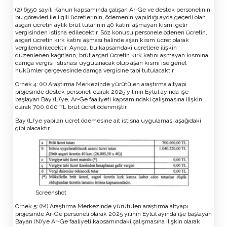
(2) 6550 sayılı Kanun kapsamında çalışan Ar-Ge ve destek personelinin
bu görevleri ile ilgili ücretlerinin, ödemenin yapıldığı ayda geçerli olan
asgari ücretin aylık brüt tutarının 40 katını aşmayan kısmı gelir
vergisinden istisna edilecektir. Söz konusu personele ödenen ücretin,
asgari ücretin kırk katını aşması halinde aşan kısım ücret olarak
vergilendirilecektir. Ayrıca, bu kapsamdaki ücretlere ilişkin
düzenlenen kağıtların, brüt asgari ücretin kırk katını aşmayan kısmına
damga vergisi istisnası uygulanacak olup aşan kısmı ise genel
hükümler çerçevesinde damga vergisine tabi tutulacaktır.
Örnek 4: (K) Araştırma Merkezinde yürütülen araştırma altyapı
projesinde destek personeli olarak 2025 yılının Eylül ayında işe
başlayan Bay (L)’ye, Ar-Ge faaliyeti kapsamındaki çalışmasına ilişkin
olarak 700.000 TL brüt ücret ödenmiştir.
Bay (L)’ye yapılan ücret ödemesine ait istisna uygulaması aşağıdaki
gibi olacaktır.
Screenshot
Örnek 5: (M) Araştırma Merkezinde yürütülen araştırma altyapı
projesinde Ar-Ge personeli olarak 2025 yılının Eylül ayında işe başlayan
Bayan (N)’ye Ar-Ge faaliyeti kapsamındaki çalışmasına ilişkin olarak