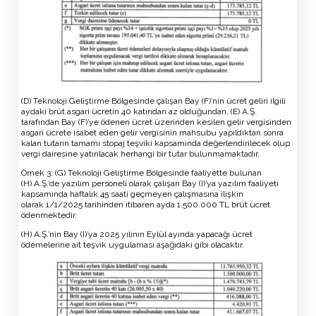
(D) Teknoloji Geliştirme Bölgesinde çalışan Bay (F)’nin ücret geliri ilgili
aydaki brüt asgari ücretin 40 katından az olduğundan, (E) A.Ş.
tarafından Bay (F)’ye ödenen ücret üzerinden kesilen gelir vergisinden
asgari ücrete isabet eden gelir vergisinin mahsubu yapıldıktan sonra
kalan tutarın tamamı stopaj teşviki kapsamında değerlendirilecek olup
vergi dairesine yatırılacak herhangi bir tutar bulunmamaktadır.
Örnek 3: (G) Teknoloji Geliştirme Bölgesinde faaliyette bulunan
(H) A.Ş.’de yazılım personeli olarak çalışan Bay (I)’ya yazılım faaliyeti
kapsamında haftalık 45 saati geçmeyen çalışmasına ilişkin
olarak 1/1/2025 tarihinden itibaren ayda 1.500.000 TL brüt ücret
ödenmektedir.
(H) A.Ş.’nin Bay (I)’ya 2025 yılının Eylül ayında yapacağı ücret
ödemelerine ait teşvik uygulaması aşağıdaki gibi olacaktır.