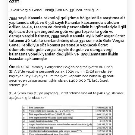
ÖZET:
- Gelir Vergisi Genel Tebliği (Seri No: 331) nolu tebliğ ile;
7555 sayılı Kanunla teknoloji geliştirme bölgeleri ile araştırma alt
yapılarında 4691 ve 6550 sayılı Kanunlar kapsamında istihdam
edilen Ar-
Ge
, tasarım ve destek personelinin bu görevleriyle ilgili
ilgili ücretleri için öngörülen gelir vergisi teşviki ile gelir ve
damga vergisi istisnası, 7555 sayılı Kanunla, aylık brüt asgari ücret
tutarının 40 katı ile sınırlandırılmış olup 331 seri no.lu Gelir Vergisi
Genel Tebliğiyle söz konusu personele yapılacak ücret
ödemelerinde gelir vergisi teşviki ile gelir ve damga vergi
istisnasına yönelik yapılan değişiklik ve uygulanmasına ilişkin
hususlar açıklanmıştır.
Örnek 1:
(A) Teknoloji Geliştirme Bölgesinde faaliyette bulunan
(B) A.Ş.’de yazılım personeli olarak 2025 yılının Eylül ayında işe
başlayan Bay (C)’ye yazılım faaliyeti kapsamında haftalık 45 saati
geçmeyen çalışmasına ilişkin olarak 1.400.000 TL brüt ücret
ödenmiştir.
(B) A.Ş.’nin Bay (C)’ye yapacağı ücret ödemesine ait teşvik uygulaması
aşağıdaki gibi olacaktır.