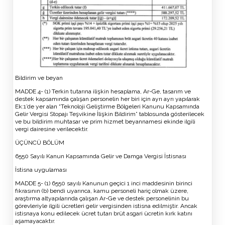
Bildirim ve beyan
MADDE 4- (1) Terkin tutarına ilişkin hesaplama, Ar-Ge, tasarım ve
destek kapsamında çalışan personelin her biri için ayrı ayrı yapılarak
Ek:1’de yer alan “Teknoloji Geliştirme Bölgeleri Kanunu Kapsamında
Gelir Vergisi Stopajı Teşvikine İlişkin Bildirim” tablosunda gösterilecek
ve bu bildirim muhtasar ve prim hizmet beyannamesi ekinde ilgili
vergi dairesine verilecektir.
ÜÇÜNCÜ BÖLÜM
6550 Sayılı Kanun Kapsamında Gelir ve Damga Vergisi İstisnası
İstisna uygulaması
MADDE 5- (1) 6550 sayılı Kanunun geçici 1 inci maddesinin birinci
fıkrasının (b) bendi uyarınca, kamu personeli hariç olmak üzere,
araştırma altyapılarında çalışan Ar-Ge ve destek personelinin bu
görevleriyle ilgili ücretleri gelir vergisinden istisna edilmiştir. Ancak
istisnaya konu edilecek ücret tutarı brüt asgari ücretin kırk katını
aşamayacaktır.