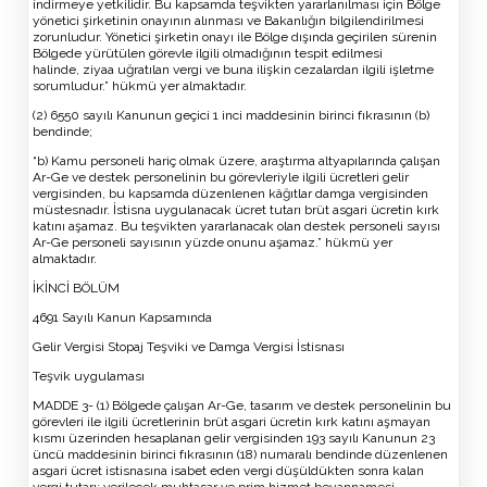
indirmeye yetkilidir. Bu kapsamda teşvikten yararlanılması için Bölge
yönetici şirketinin onayının alınması ve Bakanlığın bilgilendirilmesi
zorunludur. Yönetici şirketin onayı ile Bölge dışında geçirilen sürenin
Bölgede yürütülen görevle ilgili olmadığının tespit edilmesi
halinde, ziyaa uğratılan vergi ve buna ilişkin cezalardan ilgili işletme
sorumludur.” hükmü yer almaktadır.
(2) 6550 sayılı Kanunun geçici 1 inci maddesinin birinci fıkrasının (b)
bendinde;
“b) Kamu personeli hariç olmak üzere, araştırma altyapılarında çalışan
Ar-Ge ve destek personelinin bu görevleriyle ilgili ücretleri gelir
vergisinden, bu kapsamda düzenlenen kâğıtlar damga vergisinden
müstesnadır. İstisna uygulanacak ücret tutarı brüt asgari ücretin kırk
katını aşamaz. Bu teşvikten yararlanacak olan destek personeli sayısı
Ar-Ge personeli sayısının yüzde onunu aşamaz.” hükmü yer
almaktadır.
İKİNCİ BÖLÜM
4691 Sayılı Kanun Kapsamında
Gelir Vergisi Stopaj Teşviki ve Damga Vergisi İstisnası
Teşvik uygulaması
MADDE 3- (1) Bölgede çalışan Ar-Ge, tasarım ve destek personelinin bu
görevleri ile ilgili ücretlerinin brüt asgari ücretin kırk katını aşmayan
kısmı üzerinden hesaplanan gelir vergisinden 193 sayılı Kanunun 23
üncü maddesinin birinci fıkrasının (18) numaralı bendinde düzenlenen
asgari ücret istisnasına isabet eden vergi düşüldükten sonra kalan
vergi tutarı; verilecek muhtasar ve prim hizmet beyannamesi