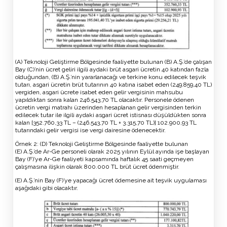
(A) Teknoloji Geliştirme Bölgesinde faaliyette bulunan (B) A.Ş.’de çalışan
Bay (C)’nin ücret geliri ilgili aydaki brüt asgari ücretin 40 katından fazla
olduğundan, (B) A.Ş.’nin yararlanacağı ve terkine konu edilecek teşvik
tutarı, asgari ücretin brüt tutarının 40 katına isabet eden (249.859,40 TL)
vergiden, asgari ücrete isabet eden gelir vergisinin mahsubu
yapıldıktan sonra kalan 246.543,70 TL olacaktır. Personele ödenen
ücretin vergi matrahı üzerinden hesaplanan gelir vergisinden terkin
edilecek tutar ile ilgili aydaki asgari ücret istisnası düşüldükten sonra
kalan [352.760,33 TL – (246.543,70 TL + 3.315,70 TL)] 102.900,93 TL
tutarındaki gelir vergisi ise vergi dairesine ödenecektir.
Örnek 2: (D) Teknoloji Geliştirme Bölgesinde faaliyette bulunan
(E) A.Ş.’de Ar-Ge personeli olarak 2025 yılının Eylül ayında işe başlayan
Bay (F)’ye Ar-Ge faaliyeti kapsamında haftalık 45 saati geçmeyen
çalışmasına ilişkin olarak 800.000 TL brüt ücret ödenmiştir.
(E) A.Ş.’nin Bay (F)’ye yapacağı ücret ödemesine ait teşvik uygulaması
aşağıdaki gibi olacaktır.