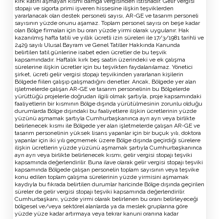
kırk katını aşmayan kısmı damga vergisinden istisnadır. Gelir vergisi
stopajı ve sigorta primi işveren hissesine ilişkin teşviklerden
yararlanacak olan destek personeli sayısı, AR-GE ve tasarım personeli
sayısının yüzde onunu aşamaz. Toplam personel sayısı on beşe kadar
olan Bölge firmaları için bu oran yüzde yirmi olarak uygulanır. Hak
kazanılmış hafta tatili ve yıllık ücretli izin süreleri ile 17/3/1981 tarihli ve
2429 sayılı Ulusal Bayram ve Genel Tatiller Hakkında Kanunda
belirtilen tatil günlerine isabet eden ücretler de bu teşvik
kapsamındadır. Haftalık kırk beş saatin üzerindeki ve ek çalışma
sürelerine ilişkin ücretler için bu teşvikten faydalanılamaz. Yönetici
şirket, ücreti gelir vergisi stopajı teşvikinden yararlanan kişilerin
Bölgede fiilen çalışıp çalışmadığını denetler. Ancak, Bölgede yer alan
işletmelerde çalışan AR-GE ve tasarım personelinin bu Bölgelerde
yürüttüğü projelerle doğrudan ilgili olmak şartıyla, proje kapsamındaki
faaliyetlerin bir kısmının Bölge dışında yürütülmesinin zorunlu olduğu
durumlarda Bölge dışındaki bu faaliyetlere ilişkin ücretlerinin yüzde
yüzünü aşmamak şartıyla Cumhurbaşkanınca ayrı ayrı veya birlikte
belirlenecek kısmı ile Bölgede yer alan işletmelerde çalışan AR-GE ve
tasarım personelinin yüksek lisans yapanlar için bir buçuk yılı, doktora
yapanlar için iki yılı geçmemek üzere Bölge dışında geçirdiği sürelere
ilişkin ücretlerin yüzde yüzünü aşmamak şartıyla Cumhurbaşkanınca
ayrı ayrı veya birlikte belirlenecek kısmı, gelir vergisi stopajı teşviki
kapsamında değerlendirilir. Buna ilave olarak gelir vergisi stopajı teşviki
kapsamında Bölgede çalışan personelin toplam sayısının veya teşvike
konu edilen toplam çalışma sürelerinin yüzde yirmisini aşmamak
kaydıyla bu fıkrada belirtilen durumlar haricinde Bölge dışında geçirilen
süreler de gelir vergisi stopajı teşviki kapsamında değerlendirilir.
Cumhurbaşkanı, yüzde yirmi olarak belirlenen bu oranı belirleyeceği
bölgesel ve/veya sektörel alanlarda ya da meslek gruplarına göre
yüzde yüze kadar artırmaya veya tekrar kanuni oranına kadar