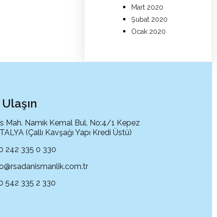
Mart 2020
Şubat 2020
Ocak 2020
 Ulaşın
s Mah. Namık Kemal Bul. No:4/1 Kepez
ALYA (Çallı Kavşağı Yapı Kredi Üstü)
0 242 335 0 330
fo@rsadanismanlik.com.tr
0 542 335 2 330