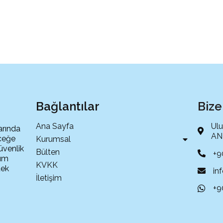
Bağlantılar
Bize
Ana Sayfa
Ulu
arında
ANT
eceğe
Kurumsal
üvenlik
Bülten
+9
tüm
KVKK
tek
in
İletişim
+9