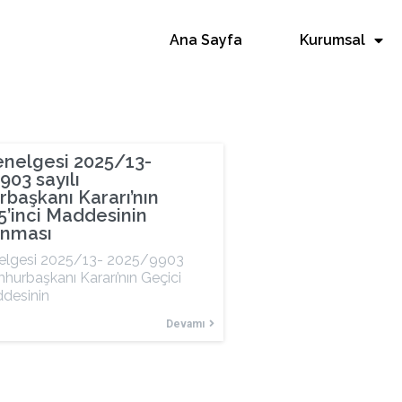
Ana Sayfa
Kurumsal
nelgesi 2025/13-
03 sayılı
başkanı Kararı’nın
5’inci Maddesinin
nması
lgesi 2025/13- 2025/9903
mhurbaşkanı Kararı’nın Geçici
ddesinin
Devamı