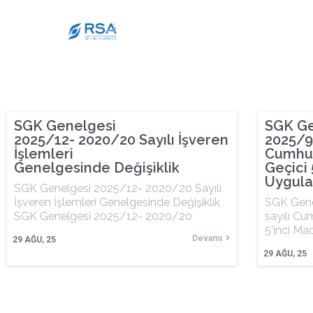
SGK Genelgesi
SGK Ge
2025/12- 2020/20 Sayılı İşveren
2025/99
İşlemleri
Cumhur
Genelgesinde Değişiklik
Geçici 
Uygula
SGK Genelgesi 2025/12- 2020/20 Sayılı
İşveren İşlemleri Genelgesinde Değişiklik
SGK Gene
SGK Genelgesi 2025/12- 2020/20
sayılı Cu
5’inci Ma
Devamı
29
AĞU, 25
29
AĞU, 25