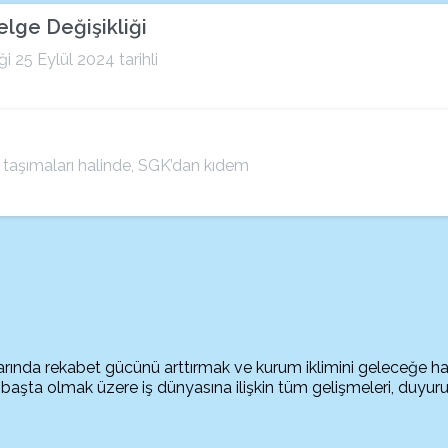
lge Değişikliği
 25 Eylül 2024 tarihli
ı taşımaları halinde, SGK’dan kıdem
arında rekabet gücünü arttırmak ve kurum iklimini geleceğe ha
başta olmak üzere iş dünyasına ilişkin tüm gelişmeleri, duyuru