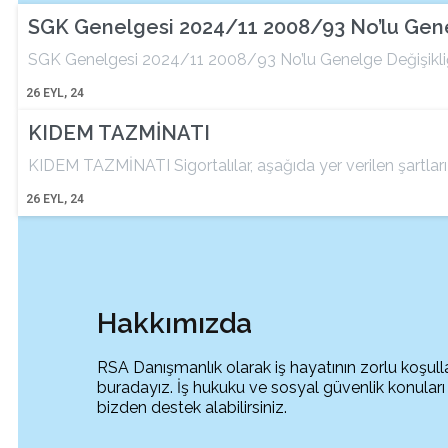
SGK Genelgesi 2024/11 2008/93 No’lu Gene
SGK Genelgesi 2024/11 2008/93 No’lu Genelge Değişikliği
26
EYL, 24
KIDEM TAZMİNATI
KIDEM TAZMİNATI Sigortalılar, aşağıda yer verilen şartlar
26
EYL, 24
Hakkımızda
RSA Danışmanlık olarak iş hayatının zorlu koşull
buradayız. İş hukuku ve sosyal güvenlik konuları 
bizden destek alabilirsiniz.