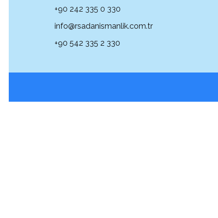
+90 242 335 0 330
info@rsadanismanlik.com.tr
+90 542 335 2 330