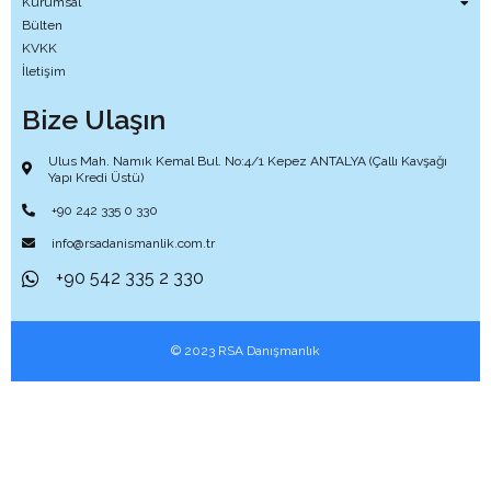
Kurumsal
Bülten
KVKK
İletişim
Bize Ulaşın
Ulus Mah. Namık Kemal Bul. No:4/1 Kepez ANTALYA (Çallı Kavşağı
Yapı Kredi Üstü)
+90 242 335 0 330
info@rsadanismanlik.com.tr
+90 542 335 2 330
© 2023 RSA Danışmanlık