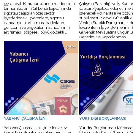
5510 sayılı Kanunun 4'üncü maddesinin
Çalışma Bakanlığı ve İş-Kur ta
birinci fıkrasının (a) bendi kapsamında
yapılan/yapılacak denetimler
sigortalı çalıştıran özel sektör
izlenecek yol haritası ve çözüm
işyerlerindeki işverenlere, sigortalı
sunulması • Sosyal Güvenlik 
istihdamının artırılması, kadınların,
Verilen Sürekli Danışmanlık Hiz
gençlerin ve engellilerin istihdamının
İşverenlerin İş ve İşlemlerinin
artırılması, bölgesel, büyük ölçekli ...
Güvenlik Mevzuatına Uygunl
Denetimi ve Raporlanması...
YABANCI ÇALIŞMA İZNİ
YURT DIŞI BORÇLANMASI
Yabancı Çalışma izni, şirketler ve ev
Yurtdışı Borçlanması Müracaat 
hizmetleri olmak üzere ikiye ayrılır; ev
Ülkemiz ile Sosyal Güvenlik A