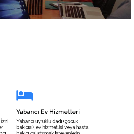
Yabancı Ev Hizmetleri
İzni,
Yabancı uyruklu dadı (çocuk
er
bakıcısı), ev hizmetlisi veya hasta
ncı
bakıcı çalıştırmak isteyenlerin