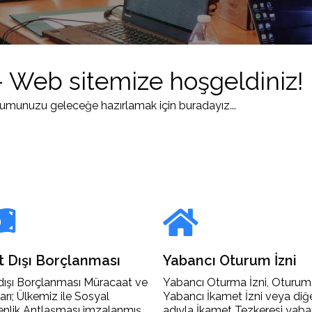
- Web sitemize hoşgeldiniz!
urumunuzu geleceğe hazırlamak için buradayız...
t Dışı Borçlanması
Yabancı Oturum İzni
dışı Borçlanması Müracaat ve
Yabancı Oturma İzni, Oturum 
arı; Ülkemiz ile Sosyal
Yabancı İkamet İzni veya diğ
nlik Antlaşması imzalanmış
adıyla İkamet Tezkeresi yaba