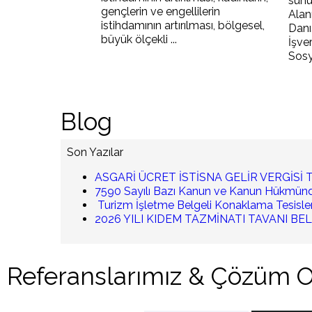
sunu
gençlerin ve engellilerin
Alan
istihdamının artırılması, bölgesel,
Danı
büyük ölçekli ...
İşver
Sosy
Blog
Son Yazılar
ASGARİ ÜCRET İSTİSNA GELİR VERGİSİ 
7590 Sayılı Bazı Kanun ve Kanun Hükmünd
Turizm İşletme Belgeli Konaklama Tesisler
2026 YILI KIDEM TAZMİNATI TAVANI BE
Referanslarımız & Çözüm O