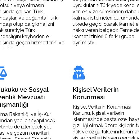
 olsun veya olmasın
uyrukluların Türkiye’de kendil
dışında çalışan Türk
verilen vize süresinden daha
ndaşları ve doğumla Türk
kalmak istemeleri durumund
ndaşı olup da çıkma izni
ülkede geçici olarak ikamet 
k suretiyle Türk
hakkı veren belgedir. Temeld
ndaşlığını kaybedenler
ikamet izinleri 6 farklı gruba
dışında geçen hizmetlerini ve
ayrılmıştır...
dınlığı ...
Hukuku ve Sosyal
Kişisel Verilerin
enlik Mevzuatı
Korunması
ışmanlığı
Kişisel Verilerin Korunması
Kanunu, kişisel verilerin
şma Bakanlığı ve İş-Kur
işlenmesinde başta özel haya
fından yapılan/yapılacak
gizliliği olmak üzere kişilerin 
timlerde izlenecek yol
hak ve özgürlüklerini koruma
tası ve çözüm önerileri
kişisel verileri işleyen gerçek 