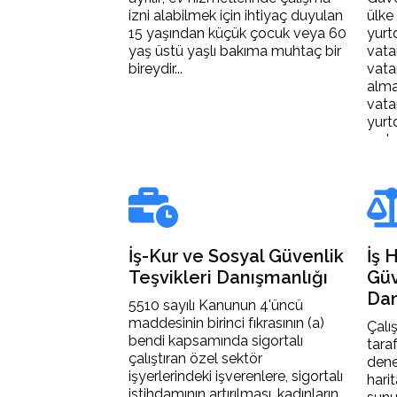
izni alabilmek için ihtiyaç duyulan
ülke
15 yaşından küçük çocuk veya 60
yurt
yaş üstü yaşlı bakıma muhtaç bir
vata
bireydir...
vata
alma
vata
yurt
ev ka
İş-Kur ve Sosyal Güvenlik
İş 
Teşvikleri Danışmanlığı
Güv
Dan
5510 sayılı Kanunun 4'üncü
maddesinin birinci fıkrasının (a)
Çalı
bendi kapsamında sigortalı
tara
çalıştıran özel sektör
dene
işyerlerindeki işverenlere, sigortalı
hari
istihdamının artırılması, kadınların,