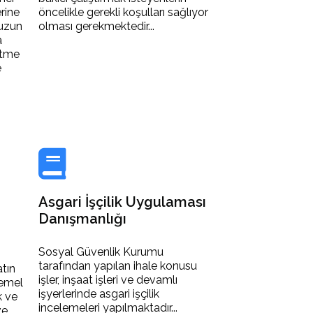
erine
öncelikle gerekli koşulları sağlıyor
 uzun
olması gerekmektedir...
a
etme
e
Asgari İşçilik Uygulaması
Danışmanlığı
Sosyal Güvenlik Kurumu
tarafından yapılan ihale konusu
tın
işler, inşaat işleri ve devamlı
temel
işyerlerinde asgari işçilik
k ve
incelemeleri yapılmaktadır...
ve