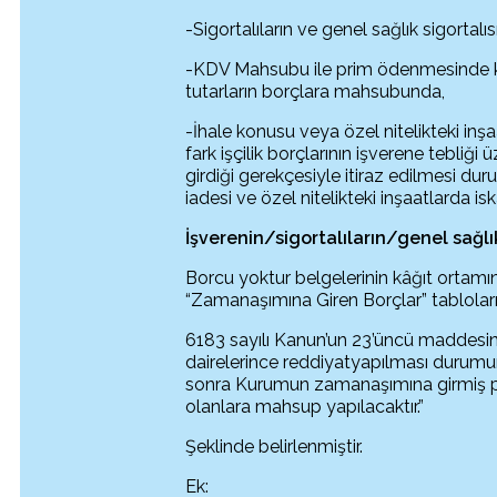
-Sigortalıların ve genel sağlık sigortal
-KDV Mahsubu ile prim ödenmesinde k
tutarların borçlara mahsubunda,
-İhale konusu veya özel nitelikteki in
fark işçilik borçlarının işverene tebli
girdiği gerekçesiyle itiraz edilmesi d
iadesi ve özel nitelikteki inşaatlarda is
İ
şverenin/sigortalıların/genel sağlı
Borcu yoktur belgelerinin kâğıt ortamı
“Zamanaşımına Giren Borçlar” tabloları 
6183 sayılı Kanun’un 23’üncü maddesin
dairelerince reddiyatyapılması durumu
sonra Kurumun zamanaşımına girmiş pri
olanlara mahsup yapılacaktır.”
Şeklinde belirlenmiştir.
Ek: