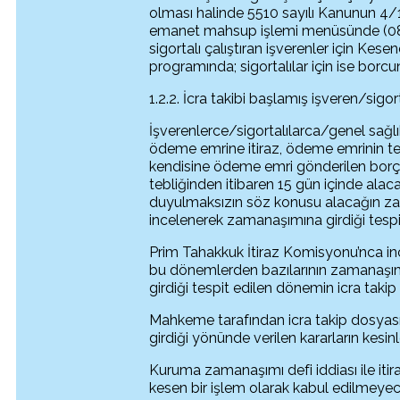
olması halinde 5510 sayılı Kanunun 4/1
emanet mahsup işlemi menüsünde (08 ta
sigortalı çalıştıran işverenler için Kes
programında; sigortalılar için ise bo
1.2.2. İcra takibi başlamış işveren/sigor
İşverenlerce/sigortalılarca/genel sağlı
ödeme emrine itiraz, ödeme emrinin teb
kendisine ödeme emri gönderilen bor
tebliğinden itibaren 15 gün içinde alaca
duyulmaksızın söz konusu alacağın za
incelenerek zamanaşımına girdiği tespit 
Prim Tahakkuk İtiraz Komisyonu’nca i
bu dönemlerden bazılarının zamanaşım
girdiği tespit edilen dönemin icra takip
Mahkeme tarafından icra takip dosya
girdiği yönünde verilen kararların kesin
Kuruma zamanaşımı defi iddiası ile it
kesen bir işlem olarak kabul edilmeyece