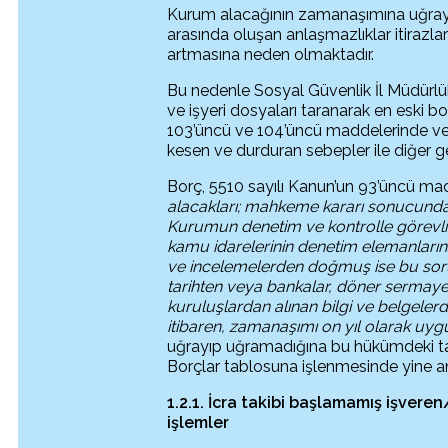
Kurum alacağının zamanaşımına uğrayıp
arasında oluşan anlaşmazlıklar itiraz
artmasına neden olmaktadır.
Bu nedenle Sosyal Güvenlik İl Müdürlükle
ve işyeri dosyaları taranarak en eski b
103’üncü ve 104’üncü maddelerinde ve 
kesen ve durduran sebepler ile diğer ger
Borç, 5510 sayılı Kanun’un 93’üncü madd
alacakları; mahkeme kararı sonucunda
Kurumun denetim ve kontrolle görevli
kamu idarelerinin denetim elemanları
ve incelemelerden doğmuş
ise bu sor
tarihten veya bankalar, döner sermaye
kuruluşlardan alınan bilgi ve belgelerd
itibaren, zamanaşımı on yıl olarak uygu
uğrayıp uğramadığına bu hükümdeki tar
Borçlar tablosuna işlenmesinde yine anı
1.2.1. İcra takibi başlamamış işveren
işlemler