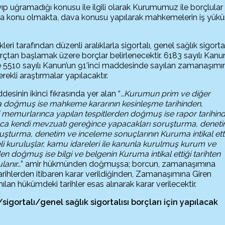
 uğramadığı konusu ile ilgili olarak Kurumumuz ile borçlular
lara konu olmakta, dava konusu yapılarak mahkemelerin iş yük
ri tarafından düzenli aralıklarla sigortalı, genel sağlık sigortal
orçtan başlamak üzere borçlar belirlenecektir. 6183 sayılı Kanu
5510 sayılı Kanun’un 91’inci maddesinde sayılan zamanaşımın
ekli araştırmalar yapılacaktır.
esinin ikinci fıkrasında yer alan “
…Kurumun prim ve diğer
 doğmuş ise mahkeme kararının kesinleşme tarihinden,
 memurlarınca yapılan tespitlerden doğmuş ise rapor tarihin
nca kendi mevzuatı gereğince yapacakları soruşturma, denet
uşturma, denetim ve inceleme sonuçlarının Kuruma intikal ett
li kuruluşlar, kamu idareleri ile kanunla kurulmuş kurum ve
en doğmuş ise bilgi ve belgenin Kuruma intikal ettiği tarihten
lanır…
” amir hükmünden doğmuşsa; borcun, zamanaşımına
ihlerden itibaren karar verildiğinden, Zamanaşımına Giren
lan hükümdeki tarihler esas alınarak karar verilecektir.
/sigortalı/genel sağlık sigortalısı borçları için yapılacak