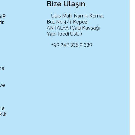
Bize Ulaşın
Ulus Mah. Namık Kemal
SİP
Bul. No:4/1 Kepez
r.
ANTALYA (Çallı Kavşağı
Yapı Kredi Üstü)
+90 242 335 0 330
ca
 ve
na
tir.