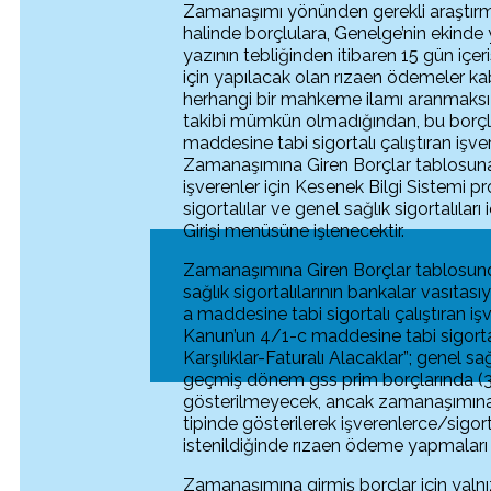
Zamanaşımı yönünden gerekli araştırm
halinde borçlulara, Genelge’nin ekinde
yazının tebliğinden itibaren 15 gün iç
için yapılacak olan rızaen ödemeler ka
herhangi bir mahkeme ilamı aranmaksı
takibi mümkün olmadığından, bu borçla
maddesine tabi sigortalı çalıştıran işve
Zamanaşımına Giren Borçlar tablosuna; 
işverenler için Kesenek Bilgi Sistemi
sigortalılar ve genel sağlık sigortalı
Girişi menüsüne işlenecektir.
Zamanaşımına Giren Borçlar tablosunda
sağlık sigortalılarının bankalar vasıta
a maddesine tabi sigortalı çalıştıran i
Kanun’un 4/1-c maddesine tabi sigortalı
Karşılıklar-Faturalı Alacaklar”; genel sa
geçmiş dönem gss prim borçlarında (30
gösterilmeyecek, ancak zamanaşımına g
tipinde gösterilerek işverenlerce/sigor
istenildiğinde rızaen ödeme yapmaları 
Zamanaşımına girmiş borçlar için yalnız