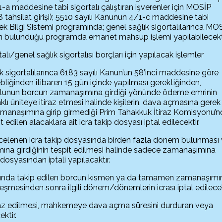
-a maddesine tabi sigortalı çalıştıran işverenler için MOSİP
hsilat girişi); 5510 sayılı Kanunun 4/1-c maddesine tabi
enek Bilgi Sistemi programında; genel sağlık sigortalılarınca MO
rcun bulunduğu programda emanet mahsup işlemi yapılabilecekti
talı/genel sağlık sigortalısı borçları için yapılacak işlemler
k sigortalılarınca 6183 sayılı Kanun’un 58’inci maddesine göre
liğinden itibaren 15 gün içinde yapılması gerektiğinden,
çlunun borcun zamanaşımına girdiği yönünde ödeme emrinin
klı üniteye itiraz etmesi halinde kişilerin, dava açmasına gerek
manaşımına girip girmediği Prim Tahakkuk İtiraz Komisyonu’n
edilen alacaklara ait icra takip dosyası iptal edilecektir.
ncelenen icra takip dosyasında birden fazla dönem bulunması
ına girdiğinin tespit edilmesi halinde sadece zamanaşımına
 dosyasından iptali yapılacaktır.
sında takip edilen borcun kısmen ya da tamamen zamanaşımı
leşmesinden sonra ilgili dönem/dönemlerin icrası iptal edilecek
iraz edilmesi, mahkemeye dava açma süresini durduran veya
ktir.