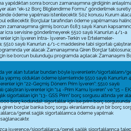
a yapıldıktan sonra borcun zamanaşımına girdiğinin anlaşılma
 yer alan “ek-12 Borç Bilgilendirme Formu” gönderilmek suretiy
erisinde ödeme yapılması istenilecektir. Söz konusu Kurum alac
bul edilecektir. Borçlular tarafından ödeme yapılmaması halin
zın zamanaşımına girmiş borcun 6183 sayılı Kanun kapsamın
r icra servisine gönderilmeyerek 5510 sayılı Kanun’un 4/1-a
renler için İşveren İntra- İşveren-Terkin ve Ertelemeler-
5510 sayılı Kanun’un 4/1-c maddesine tabi sigortalı çalıştıra
 programında yer alacak Zamanaşımına Giren Borçlar tablosuna
ları için ise borcun bulunduğu programda açılacak Zamanaşımı B
 yer alan tutarlar bundan böyle işverenlerin/sigortalıların/g
sıyla yapmış oldukları ödeme işlemlerinde 5510 sayılı Kanun’un 
şverenler için “22-Geçmiş Dönem Prim İşveren”; 5510 sayılı
 çalıştıran işverenler için “14 -Prim Kamu İşveren” ve “15 – E
ğlık sigortalıları için “13- GSS Prim” borç sorgusu altında yer al
00 borç kodunda); sigortalılar için ise prim borç sorgusunda
iren borçlar banka borç sorgu ekranlarında ayrı bir borç sor
talılarca/genel sağlık sigortalılarınca ödeme yapılmak
sağlanacaktır.
ca işverence/sigortalılarca/genel sağlık sigortalılarınca tale