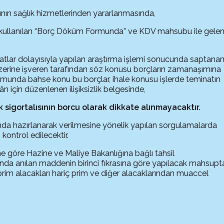
ısının sağlık hizmetlerinden yararlanmasında,
ullanılan “Borç Döküm Formunda” ve KDV mahsubu ile gele
şaatlar dolayısıyla yapılan araştırma işlemi sonucunda saptana
ği üzerine işveren tarafından söz konusu borçların zamanaşımına
urumunda bahse konu bu borçlar, ihale konusu işlerde teminatın
kân için düzenlenen ilişiksizlik belgesinde,
k sigortalısının borcu olarak dikkate alınmayacaktır.
nda hazırlanarak verilmesine yönelik yapılan sorgulamalarda
kontrol edilecektir.
e göre Hazine ve Maliye Bakanlığına bağlı tahsil
nda anılan maddenin birinci fıkrasına göre yapılacak mahsupt
m alacakları hariç prim ve diğer alacaklarından muaccel