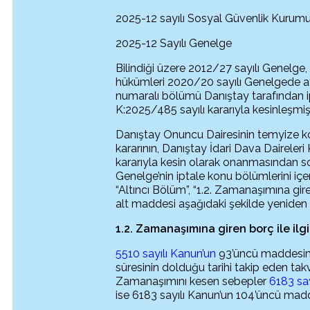
2025-12 sayılı Sosyal Güvenlik Kurum
​​​​​2025-12 Sayılı Genelge
Bilindiği üzere 2012/27 sayılı Genelge, 
hükümleri 2020/20 sayılı Genelgede ayn
numaralı bölümü Danıştay tarafından ip
K:2025/485 sayılı kararıyla kesinleşmişt
Danıştay Onuncu Dairesinin temyize ko
kararının, Danıştay İdari Dava Daireler
kararıyla kesin olarak onanmasından 
Genelge’nin iptale konu bölümlerini içer
“Altıncı Bölüm”, “1.2. Zamanaşımına giren
alt maddesi aşağıdaki şekilde yeniden 
1.2. Zamanaşımına giren borç ile ilgi
5510 sayılı Kanun’un
93’üncü maddesinin
süresinin dolduğu tarihi takip eden tak
Zamanaşımını kesen sebepler
6183 say
ise 6183 sayılı Kanun’un 104’üncü madde