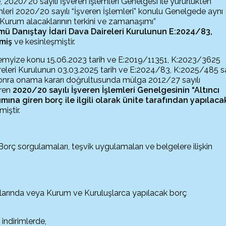
 2020/20 sayılı İşveren işlemleri Genelgesi ile yürürlükten
mleri 2020/20 sayılı “İşveren İşlemleri” konulu
Genelgede aynı
“Kurum alacaklarının terkini ve zamanaşımı”
ümü Danıştay İdari Dava Daireleri Kurulunun E:2024/83,
lmiş
ve kesinleşmiştir.
temyize konu 15.06.2023 tarih ve E:2019/11351, K:2023/3625
aireleri Kurulunun 03.03.2025 tarih ve E:2024/83, K:2025/485 sa
sonra onama kararı doğrultusunda mülga 2012/27 sayılı
eren
2020/20 sayılı İşveren İşlemleri Genelgesinin “Altıncı
ına giren borç ile ilgili olarak ünite tarafından yapılaca
iştir.
rç sorgulamaları, teşvik uygulamaları ve belgelere ilişkin
larında veya Kurum ve Kuruluşlarca yapılacak borç
indirimlerde,