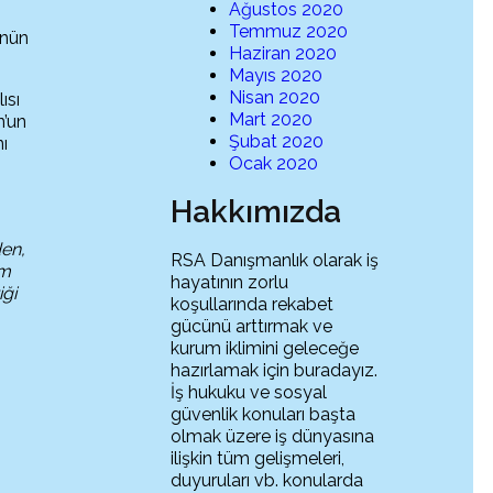
Ağustos 2020
Temmuz 2020
ünün
Haziran 2020
Mayıs 2020
Nisan 2020
ısı
Mart 2020
n’un
Şubat 2020
ı
Ocak 2020
Hakkımızda
den,
RSA Danışmanlık olarak iş
im
hayatının zorlu
iği
koşullarında rekabet
gücünü arttırmak ve
kurum iklimini geleceğe
hazırlamak için buradayız.
İş hukuku ve sosyal
güvenlik konuları başta
olmak üzere iş dünyasına
ilişkin tüm gelişmeleri,
duyuruları vb. konularda