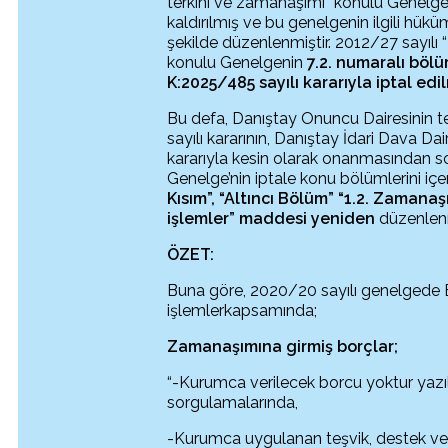
terkini ve zamanaşımı” konulu Genelge,
kaldırılmış ve bu genelgenin ilgili hükü
şekilde düzenlenmiştir. 2012/27 sayılı 
konulu Genelgenin
7.2. numaralı böl
K:2025/485 sayılı kararıyla
iptal edi
Bu defa, Danıştay Onuncu Dairesinin 
sayılı kararının, Danıştay İdari Dava D
kararıyla kesin olarak onanmasından 
Genelge’nin iptale konu bölümlerini iç
Kısım”, “Altıncı Bölüm” “1.2.
Zamanaşım
işlemler
”
maddesi
yeniden
düzenlenm
ÖZET:
Buna göre, 2020/20 sayılı genelgede Bo
işlemlerkapsamında;
Zamanaşımına girmiş borçlar;
“-Kurumca verilecek borcu yoktur yazı
sorgulamalarında,
-Kurumca uygulanan teşvik, destek ve 