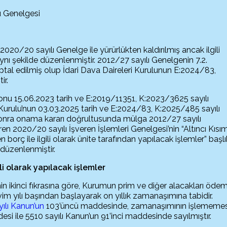
u Genelgesi
2020/20 sayılı Genelge ile yürürlükten kaldırılmış ancak ilgili
ı şekilde düzenlenmiştir. 2012/27 sayılı Genelgenin 7.2.
tal edilmiş olup İdari Dava Daireleri Kurulunun E:2024/83,
ir.
nu 15.06.2023 tarih ve E:2019/11351, K:2023/3625 sayılı
i Kurulu’nun 03.03.2025 tarih ve E:2024/83, K:2025/485 sayılı
sonra onama kararı doğrultusunda mülga 2012/27 sayılı
en 2020/20 sayılı İşveren İşlemleri Genelgesi’nin “Altıncı Kısım
 borç ile ilgili olarak ünite tarafından yapılacak işlemler” başlık
düzenlenmiştir.
li olarak yapılacak işlemler
 ikinci fıkrasına göre, Kurumun prim ve diğer alacakları öde
vim yılı başından başlayarak on yıllık zamanaşımına tabidir.
ılı Kanun’un
103’üncü maddesinde, zamanaşımının işlememes
si ile 5510 sayılı Kanun’un 91’inci maddesinde sayılmıştır.