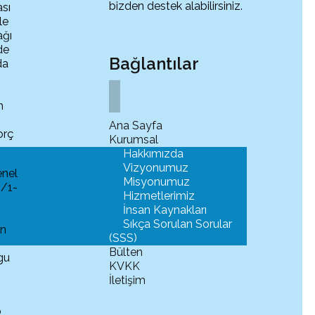
bizden destek alabilirsiniz.
sı
le
ağı
de
Bağlantılar
da
n
;
Ana Sayfa
orç
Kurumsal
Hakkımızda
Vizyonumuz
enel
Misyonumuz
4/1-
Hizmetlerimiz
İnsan Kaynakları
K
Sıkça Sorulan Sorular
an
(SSS)
Bülten
gu
KVKK
İletişim
p