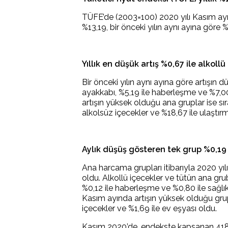
TÜFE’de (2003=100) 2020 yılı Kasım ayın
%13,19, bir önceki yılın aynı ayına göre 
Yıllık en düşük artış %0,67 ile alkol
Bir önceki yılın aynı ayına göre artışın 
ayakkabı, %5,19 ile haberleşme ve %7,00 i
artışın yüksek olduğu ana gruplar ise sır
alkolsüz içecekler ve %18,67 ile ulaştır
Aylık düşüş gösteren tek grup %0,19 
Ana harcama grupları itibarıyla 2020 yıl
oldu. Alkollü içecekler ve tütün ana gr
%0,12 ile haberleşme ve %0,80 ile sağlık 
Kasım ayında artışın yüksek olduğu grupla
içecekler ve %1,69 ile ev eşyası oldu.
Kasım 2020’de, endekste kapsanan 41