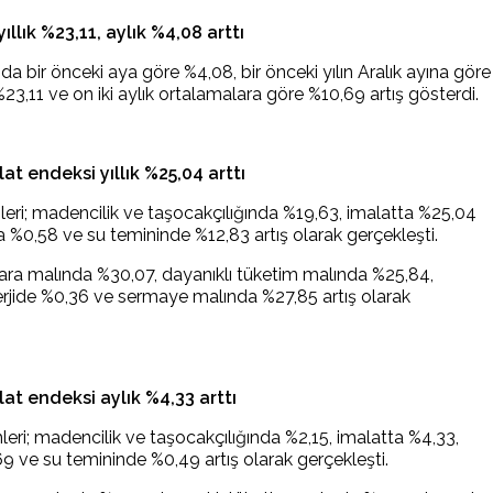
yıllık %23,11, aylık %4,08 arttı
a bir önceki aya göre %4,08, bir önceki yılın Aralık ayına göre
%23,11 ve on iki aylık ortalamalara göre %10,69 artış gösterdi.
t endeksi yıllık %25,04 arttı
mleri; madencilik ve taşocakçılığında %19,63, imalatta %25,04
da %0,58 ve su temininde %12,83 artış olarak gerçekleşti.
i; ara malında %30,07, dayanıklı tüketim malında %25,84,
rjide %0,36 ve sermaye malında %27,85 artış olarak
t endeksi aylık %4,33 arttı
leri; madencilik ve taşocakçılığında %2,15, imalatta %4,33,
69 ve su temininde %0,49 artış olarak gerçekleşti.