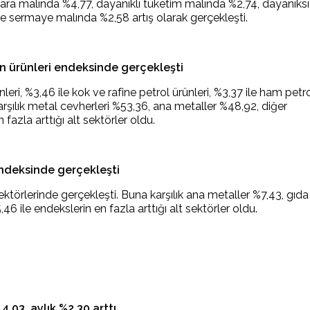
; ara malında %4,77, dayanıklı tüketim malında %2,74, dayanıks
e sermaye malında %2,58 artış olarak gerçekleşti.
tün ürünleri endeksinde gerçekleşti
ünleri, %3,46 ile kok ve rafine petrol ürünleri, %3,37 ile ham petr
rşılık metal cevherleri %53,36, ana metaller %48,92, diğer
azla arttığı alt sektörler oldu.
 endeksinde gerçekleşti
 sektörlerinde gerçekleşti. Buna karşılık ana metaller %7,43, gıda
,46 ile endekslerin en fazla arttığı alt sektörler oldu.
4,03, aylık %2,30 arttı