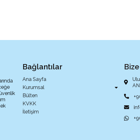
Bağlantılar
Bize
Ana Sayfa
Ulu
arında
ANT
eceğe
Kurumsal
üvenlik
Bülten
+9
tüm
KVKK
tek
in
İletişim
+9