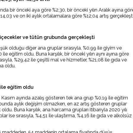
da bir önceki aya göre %2,30, bir önceki yılın Aralık ayına gör
%14,03 ve on iki aylık ortalamalara göre %12,04 artış gerçekleşti
lü içecekler ve tütün grubunda gerçekleşti
düşük olduğu diğer ana gruplar sırasıyla, %0,99 ile giyim ve
le eğitim oldu. Buna karşılık, bir önceki yılın aynı ayına göre
asıyla, %29,42 ile çeşitli mal ve hizmetler, %21,08 ile gıda ve
ma oldu.
ile eğitim oldu
ı Kasım ayında azalış gösteren tek ana grup %0,19 ile eğitim
ubunda aylık değişim olmazken, en az artış gösteren gruplar
oldu. Buna karşılık, ana harcama grupları itibarıyla 2020 yılı
r ise sırasıyla, %4,51 ile ulaştırma, %4,16 ile gıda ve alkolsüz
8 maddeden, 54 maddenin ortalama fiyatında düşüş