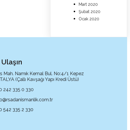
Mart 2020
Şubat 2020
Ocak 2020
 Ulaşın
s Mah. Namık Kemal Bul. No:4/1 Kepez
ALYA (Çallı Kavşağı Yapı Kredi Üstü)
0 242 335 0 330
fo@rsadanismanlik.com.tr
0 542 335 2 330