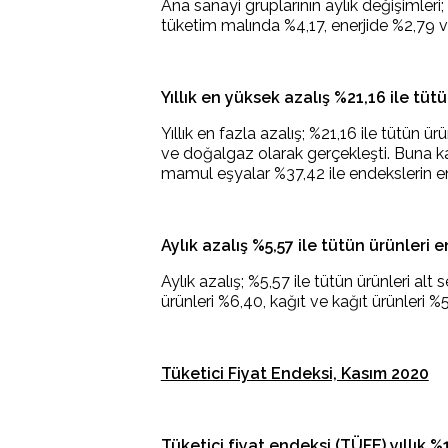
Ana sanayi gruplarının aylık değişimleri
tüketim malında %4,17, enerjide %2,79 v
Yıllık en yüksek azalış %21,16 ile tü
Yıllık en fazla azalış; %21,16 ile tütün ür
ve doğalgaz olarak gerçekleşti. Buna ka
mamul eşyalar %37,42 ile endekslerin en f
Aylık azalış %5,57 ile tütün ürünleri
Aylık azalış; %5,57 ile tütün ürünleri alt
ürünleri %6,40, kağıt ve kağıt ürünleri %5
Tüketici Fiyat Endeksi, Kasım 2020
Tüketici fiyat endeksi (TÜFE) yıllık %1