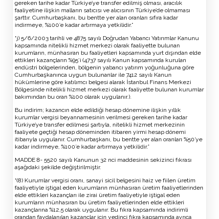
gereken tarihe kadar Türkiye’ye transfer edilmiş olması, aracılık
faaliyetine ilişkin malların satıcısı ve alıcısının Türkiye’de olmaması
şarttır. Cumhurbaşkanı, bu bentte yer alan oranları sıfıra kadar
indirmeye, %100’e kadar artırmaya yetkilidir.”
“j) 5/6/2003 tarihli ve 4875 sayılı Doğrudan Yabancı Yatırımlar Kanunu
kapsamında nitelikli hizmet merkezi olarak faaliyette bulunan
kurumların, münhasıran bu faaliyetleri kapsamında yurt dışından elde
ettikleri kazançların %95’i (4737 sayılı Kanun kapsamında kurulan
endüstri bölgelerinden, bölgenin yabancı yatırım yoğunluğuna göre
Cumhurbaşkanınca uygun bulunanlar ile 7412 sayılı Kanun
hükümlerine göre katılımcı belgesi alarak İstanbul Finans Merkezi
Bölgesinde nitelikli hizmet merkezi olarak faaliyette bulunan kurumlar
bakımından bu oran %100 olarak uygulanır.).
Bu indirim; kazancın elde edildiği hesap dönemine ilişkin yıllık
kurumlar vergisi beyannamesinin verilmesi gereken tarihe kadar
Türkiye’ye transfer edilmesi şartıyla, nitelikli hizmet merkezinin
faaliyete geçtiği hesap döneminden itibaren yirmi hesap dönemi
itibarıyla uygulanır. Cumhurbaşkanı, bu bentte yer alan oranları %50’ye
kadar indirmeye, %100’e kadar artırmaya yetkilidir.”
MADDE 8- 5520 sayılı Kanunun 32 nci maddesinin sekizinci fıkrası
aşağıdaki şekilde değiştirilmiştir.
“(8) Kurumlar vergisi oranı, sanayi sicil belgesini haiz ve fiilen üretim
faaliyetiyle iştigal eden kurumların münhasıran üretim faaliyetlerinden
elde ettikleri kazançları ile zirai üretim faaliyetiyle iştigal eden
kurumların münhasıran bu üretim faaliyetlerinden elde ettikleri
kazançlarına %12,5 olarak uygulanır. Bu fıkra kapsamında indirimli
orandan faydalanılan kazançlar için yedinci fıkra kapsamında ayrıca