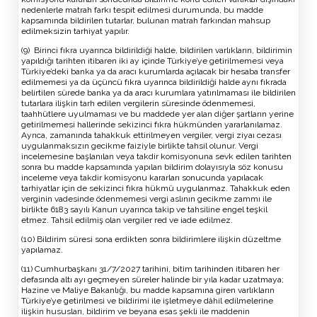
nedenlerle matrah farkı tespit edilmesi durumunda, bu madde
kapsamında bildirilen tutarlar, bulunan matrah farkından mahsup
edilmeksizin tarhiyat yapılır.
(9) Birinci fıkra uyarınca bildirildiği halde, bildirilen varlıkların, bildirimin
yapıldığı tarihten itibaren iki ay içinde Türkiye’ye getirilmemesi veya
Türkiye’deki banka ya da aracı kurumlarda açılacak bir hesaba transfer
edilmemesi ya da üçüncü fıkra uyarınca bildirildiği halde aynı fıkrada
belirtilen sürede banka ya da aracı kurumlara yatırılmaması ile bildirilen
tutarlara ilişkin tarh edilen vergilerin süresinde ödenmemesi,
taahhütlere uyulmaması ve bu maddede yer alan diğer şartların yerine
getirilmemesi hallerinde sekizinci fıkra hükmünden yararlanılamaz.
Ayrıca, zamanında tahakkuk ettirilmeyen vergiler, vergi ziyaı cezası
uygulanmaksızın gecikme faiziyle birlikte tahsil olunur. Vergi
incelemesine başlanılan veya takdir komisyonuna sevk edilen tarihten
sonra bu madde kapsamında yapılan bildirim dolayısıyla söz konusu
inceleme veya takdir komisyonu kararları sonucunda yapılacak
tarhiyatlar için de sekizinci fıkra hükmü uygulanmaz. Tahakkuk eden
verginin vadesinde ödenmemesi vergi aslının gecikme zammı ile
birlikte 6183 sayılı Kanun uyarınca takip ve tahsiline engel teşkil
etmez. Tahsil edilmiş olan vergiler red ve iade edilmez.
(10) Bildirim süresi sona erdikten sonra bildirimlere ilişkin düzeltme
yapılamaz.
(11) Cumhurbaşkanı 31/7/2027 tarihini, bitim tarihinden itibaren her
defasında altı ayı geçmeyen süreler halinde bir yıla kadar uzatmaya;
Hazine ve Maliye Bakanlığı, bu madde kapsamına giren varlıkların
Türkiye’ye getirilmesi ve bildirimi ile işletmeye dâhil edilmelerine
ilişkin hususları, bildirim ve beyana esas şekli ile maddenin