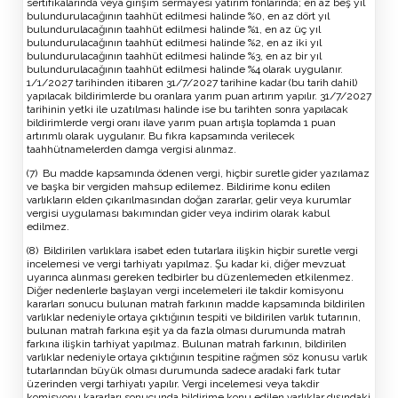
sertifikalarında veya girişim sermayesi yatırım fonlarında; en az beş yıl
bulundurulacağının taahhüt edilmesi halinde %0, en az dört yıl
bulundurulacağının taahhüt edilmesi halinde %1, en az üç yıl
bulundurulacağının taahhüt edilmesi halinde %2, en az iki yıl
bulundurulacağının taahhüt edilmesi halinde %3, en az bir yıl
bulundurulacağının taahhüt edilmesi halinde %4 olarak uygulanır.
1/1/2027 tarihinden itibaren 31/7/2027 tarihine kadar (bu tarih dahil)
yapılacak bildirimlerde bu oranlara yarım puan artırım yapılır. 31/7/2027
tarihinin yetki ile uzatılması halinde ise bu tarihten sonra yapılacak
bildirimlerde vergi oranı ilave yarım puan artışla toplamda 1 puan
artırımlı olarak uygulanır. Bu fıkra kapsamında verilecek
taahhütnamelerden damga vergisi alınmaz.
(7) Bu madde kapsamında ödenen vergi, hiçbir suretle gider yazılamaz
ve başka bir vergiden mahsup edilemez. Bildirime konu edilen
varlıkların elden çıkarılmasından doğan zararlar, gelir veya kurumlar
vergisi uygulaması bakımından gider veya indirim olarak kabul
edilmez.
(8) Bildirilen varlıklara isabet eden tutarlara ilişkin hiçbir suretle vergi
incelemesi ve vergi tarhiyatı yapılmaz. Şu kadar ki, diğer mevzuat
uyarınca alınması gereken tedbirler bu düzenlemeden etkilenmez.
Diğer nedenlerle başlayan vergi incelemeleri ile takdir komisyonu
kararları sonucu bulunan matrah farkının madde kapsamında bildirilen
varlıklar nedeniyle ortaya çıktığının tespiti ve bildirilen varlık tutarının,
bulunan matrah farkına eşit ya da fazla olması durumunda matrah
farkına ilişkin tarhiyat yapılmaz. Bulunan matrah farkının, bildirilen
varlıklar nedeniyle ortaya çıktığının tespitine rağmen söz konusu varlık
tutarlarından büyük olması durumunda sadece aradaki fark tutar
üzerinden vergi tarhiyatı yapılır. Vergi incelemesi veya takdir
komisyonu kararları sonucunda bildirime konu edilen varlıklar dışındaki