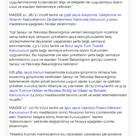
uygulanmasında kullanılacak bilgi ve belgeler ile uygulamaya ilişkin
usul ve esasları belirlemeye yetkilidir.”
MADDE 11- 28/2/2008 tarihli ve
5746 sayılı Araştırma, Geliştirme ve
Tasarım Faaliyetlerinin Desteklenmesi Hakkında Kanunun
3 üncü
maddesine aşağıdaki fıkralar eklenmiştir.
“(15) Sanayi ve Teknoloji Bakanlığınca verilen teknogirişim rozetine
sahip halka açık olmayan şirketlerin paya dönüştürülebilir borç
sözleşmelerine dayanarak yapacakları şarta bağlı sermaye
artırımlarında, 13/1/2011 tarihli ve
6102 sayılı Türk Ticaret
Kanununun
şarta bağlı sermaye artırımına ilişkin hükümleri
uygulanmaz. Bu kapsamda yer alan şirketlerin şarta bağlı sermaye
artırımlarının usul ve esasları Ticaret Bakanlığının görüşü üzerine
Sanayi ve Teknoloji Bakanlığınca belirlenir.
(16)
4691 sayılı Kanun
kapsamında kuluçka girişimcisi olmaya hak
kazanmış girişimciler tarafından Sanayi ve Teknoloji Bakanlığınca
belirlenecek dijital şirket tanımına uygun olarak kurulan ve işletilen
şirketler, kuruluş tarihi itibarıyla üç yıla kadar, 18/5/2004 tarihli ve
5174
sayılı Türkiye Odalar ve Borsalar Birliği ile Odalar ve Borsalar
Kanununun
24 üncü maddesinde tanımlı ücret ve aidat ödemelerinden
muaftır.”
MADDE 12- 22/6/2022 tarihli ve
7412 sayılı İstanbul Finans Merkezi
Kanununun
6 ncı maddesinin ikinci fıkrasının birinci cümlesinde yer
alan “Katılımcı belgesi almış finansal kuruluşların” ibaresi
“Katılımcıların” şeklinde değiştirilmiş ve fıkraya aşağıdaki cümle
eklenmiştir.
“Nitelikli hizmet merkezlerinin bu istisnadan yararlanan personeline,