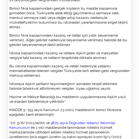
yıl boyunca gelir vergisinden müstesnadır.
Birinci fıkra kapsamındaki gerçek kişilerin bu madde kapsamına
girmeden önce, Türkiye’de elde ettiği gayrimenkul sermaye iradı,
menkul sermaye iradı veya değer artışı kazancı nedeniyle
mükellefiyetinin bulunması bu istisnadan yararlanmasına engel teşkil
etmez.
Birinci fıkra kapsamındaki kazanç ve iratlar için yıllık beyanname
verilmez, diğer gelirler nedeniyle beyanname verilmesi halinde de bu
gelirler beyannameye dahil edilmez.
İstisna kapsamındaki kazanç ve iratlara ilişkin gider ve maliyetler,
vergiye tabi kazanç ve iratların tespitinde dikkate alınmaz.
Bu istisna kapsamındaki kazanç ve iratlar nedeniyle yabancı
memleketlerde ödenen vergiler Türkiye’de tarh edilen gelir vergisinden
mahsup edilemez.
İstisnaya ilişkin şartların taşınmadığının sonradan tespit edilmesi
halinde tahakkuk ettirilmeyen vergiler, ziyaa uğramış sayılır.
Hazine ve Maliye Bakanlığı bu maddenin uygulanmasına ilişkin usul
ve esasları belirlemeye yetkilidir.”
MADDE 5- 193 sayılı Kanunun 23 üncü maddesinin birinci fıkrasına
aşağıdaki bent eklenmiştir.
“20. 5/6/2003 tarihli ve
4875 sayılı Doğrudan Yabancı Yatırımlar
Kanununun
ek 1 inci maddesinde tanımlanan nitelikli hizmet
merkezlerinde istihdam edilen nitelikli hizmet personelinin
ücretlerinin brüt asgari ücretin üç katını aşmayan kısmı (9/1/2002