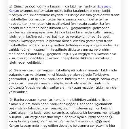
(4) Birinci ve üçüncü fıkra kapsamında bildirilen varlıklar
213 sayılı
Kanun
uyarınca defter tutan mükellefler tarafından bildirim tarihi
itibarıyla kanuni defterlere kaydedilir. Bilanço esasına göre defter tutan
mükellefler, bu madde hükümleri uyarınca kanuni defterlerine
kaydettikleri kıymetler için pasifte özel fon hesabı açarlar. Bu fon
hesabı bildirim tarihinden itibaren iki yıl geçmedikçe işletmeden
çekilemez, sermayeye ilave dışında başka bir amaçla kullanılamaz,
işletmenin tasfiye edilmesi halinde ise vergilendirilmez. Serbest
meslek kazanç defteri ile işletme hesabı esasına göre defter tutan
mükellefler, söz konusu kıymetleri defterlerinde ayrıca gösterirler. Bu
varlıklar dönem kazancının tespitinde dikkate alınmaz ve bildirim
tarihinden itibaren iki yıl geçmesi koşuluyla vergiye tabi kazancın ve
kurumlar için dağıtılabilir kazancın tespitinde dikkate alınmaksızın
işletmeden çekilebilir.
(5) Gelir ve kurumlar vergisi mükellefiyeti bulunmayanlar, bildirimde
bulundukları varlıklarını ikinci fıkrada yer alan sürede Türkiye’ye
getirmeleri, yurt içindeki varlıklarını bildirim tarihi itibarıyla banka veya
aracı kurumlara yatırmak suretiyle tevsik etmeleri durumlarında
dördüncü fıkrada yer alan şartlar aranmaksızın madde hükümlerinden
yararlanırlar.
(6) Banka ve aracı kurumlar, kendilerine bildirilen varlıklara ilişkin
olarak bildirim sahibinden, varlıkların değeri üzerinden %5 oranında
peşin olarak tahsil ettikleri vergiyi, bildirimi izleyen ayın on beşinci
günü akşamına kadar vergi sorumlusu sıfatıyla bir beyanname ile bağlı
bulundukları vergi dairesine beyan eder ve aynı sürede öderler. Şu
kadar ki vergi oranı, bildirilen varlığın vadeli hesaplarda, 4749 sayılı
Kanun kapsamında ihraç edilen devlet iç borçlanma senetleri ile kira