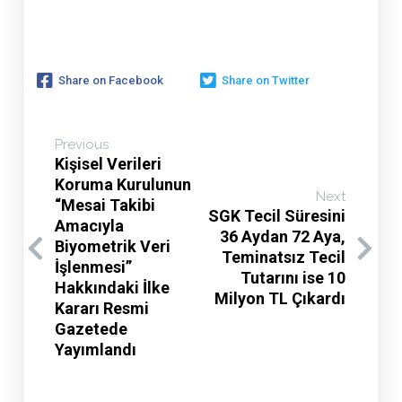
Share on Facebook
Share on Twitter
Previous
Kişisel Verileri
Koruma Kurulunun
Next
“Mesai Takibi
SGK Tecil Süresini
Amacıyla
36 Aydan 72 Aya,
Biyometrik Veri
Teminatsız Tecil
İşlenmesi”
Tutarını ise 10
Hakkındaki İlke
Milyon TL Çıkardı
Kararı Resmi
Gazetede
Yayımlandı