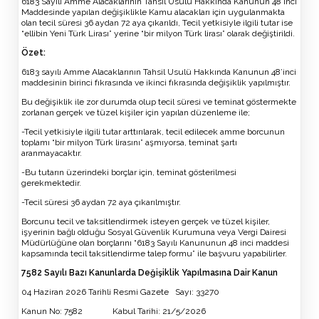
6183 Sayılı Amme Alacaklarının Tahsil Usulü Hakkında Kanunun 48 inci
Maddesinde yapılan değişiklikle Kamu alacakları için uygulanmakta
olan tecil süresi 36 aydan 72 aya çıkarıldı, Tecil yetkisiyle ilgili tutar ise
“ellibin Yeni Türk Lirası” yerine “bir milyon Türk lirası” olarak değiştirildi.
Özet:
6183 sayılı Amme Alacaklarının Tahsil Usulü Hakkında Kanunun 48’inci
maddesinin birinci fıkrasında ve ikinci fıkrasında değişiklik yapılmıştır.
Bu değişiklik ile zor durumda olup tecil süresi ve teminat göstermekte
zorlanan gerçek ve tüzel kişiler için yapılan düzenleme ile;
-Tecil yetkisiyle ilgili tutar arttırılarak, tecil edilecek amme borcunun
toplamı “bir milyon Türk lirasını” aşmıyorsa, teminat şartı
aranmayacaktır.
-Bu tutarın üzerindeki borçlar için, teminat gösterilmesi
gerekmektedir.
-Tecil süresi 36 aydan 72 aya çıkarılmıştır.
Borcunu tecil ve taksitlendirmek isteyen gerçek ve tüzel kişiler,
işyerinin bağlı olduğu Sosyal Güvenlik Kurumuna veya Vergi Dairesi
Müdürlüğüne olan borçlarını “6183 Sayılı Kanununun 48 inci maddesi
kapsamında tecil taksitlendirme talep formu” ile başvuru yapabilirler.
7582 Sayılı Bazı Kanunlarda Değişiklik Yapılmasına Dair Kanun
04 Haziran 2026 Tarihli Resmi Gazete Sayı: 33270
Kanun No: 7582 Kabul Tarihi: 21/5/2026