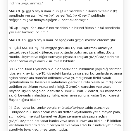
indirim uygulanmaz.”
MADDE 9- 5520 sayılı Kanunun 32/C maddesinin ikinci fıkrasının (b)
bendinde yer alan “(g) ve (h)” ibaresi “(g), (h), (i) ve (j)” şeklinde
değiştirilmiş ve fıkraya aşağıdaki bent eklenmiştir.
“d) 7412 sayılı Kanunun 6 ncı maddesinin birinci fıkrasının (a) bendinde
yer alan kazanç indirimi.”
MADDE 10- 5520 sayılı Kanuna aşağıdaki geçici madde eklenmiştir.
“GEÇİCİ MADDE 19- (1) Vergiye gönüllü uyumu artırmak amacıyla,
gerçek veya tüzel kişilerce, yurt dışında bulunan; para, altın, döviz,
menkul kıymet ve diğer sermaye piyasası araçları 31/7/2027 tarihine
kadar banka veya aracı kurumlara bildirilir.
(2) Birinci fıkra uyarınca bildirilen varlıkların, bildirimin yapıldığı tarihten
itibaren iki ay içinde Türkiye’deki banka ya da aracı kurumlarda adlarına
açılan hesaplara transfer edilmesi veya yurt dışından fiziki olarak
getirilenlerin bu hesaplara yatırılması gerekir. Fiziki olarak yurt dışından
getirilen varlıkların yurda getirildiği, Gümrük İdaresine yapılacak
beyana ilişkin belgeler ile tevsik olunur. Gümrük İdaresi, bu kapsamda
aldığı beyanları, alındığı ayı takip eden ayın sonuna kadar Gelir İdaresi
Başkanlığına bildirir.
(3) Gelir veya kurumlar vergisi mükelleflerince sahip olunan ve
Türkiye’de bulunan ancak kanuni defter kayıtlarında yer almayan para,
altın, döviz, menkul kıymet ve diğer sermaye piyasası araçları,
31/7/2027 tarihine kadar banka veya aracı kurumlara bildirilir. Bildirilen
varlıkların bildirim tarihi itibarıyla banka veya aracı kurumlara yatırılmak
suretiyle tevsik edilmesi zorunludur.