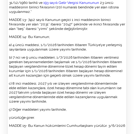
31/12/1960 tarihli ve
193 sayılı Gelir Vergisi Kanununun
23 üncü
maddesinin birinci fıkrasının (20) numaralı bendinde yer alan istisna
uygulanmaz.”
MADDE 13- 7412 sayılı Kanunun geçici 1 inci maddesinin birinci
fıkrasında yer alan “2031” ibaresi “2047” şeklinde ve ikinci fıkrasında yer
alan “beş” ibaresi “yirmi” şeklinde değiştirilmiştir.
MADDE 14- Bu Kanunun;
a) 4 üncü maddesi, 1/1/2026 tarihinden itibaren Türkiye’ye yerleşmiş
sayılanlara uygulanmak üzere yayımı tarihinde,
b) 7 nci ve 9 uncu maddeleri, 1/7/2026 tarihinden itibaren verilmesi
gereken beyannamelerden başlamak ve 1/1/2026 tarihinden itibaren
başlayan vergilendirme dönemine (özel hesap dönemi tayin edilen
kurumlar için 1/1/2026 tarihinden itibaren başlayan hesap dönemine)
ait kurum kazançları için geçerli olmak üzere yayımı tarihinde,
c) 8 inci maddesi, 2027 yılı ve izleyen vergilendirme dönemlerinde
elde edilen kazançlara, özel hesap dönemine tabi olan kurumların ise
2027 takvim yılında başlayan özel hesap dönemi ve izleyen
vergilendirme dönemlerinde elde edilen kazançlarına uygulanmak
üzere yayımı tarihinde,
ç) Diğer maddeleri yayımı tarihinde,
yürürlüğe girer.
MADDE 15- Bu Kanun hükümlerini Cumhurbaşkanı yürütür. 3/6/2026