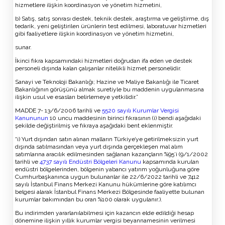
hizmetlere ilişkin koordinasyon ve yönetim hizmetini,
b) Satış, satış sonrası destek, teknik destek, araştırma ve geliştirme, dış
tedarik, yeni geliştirilen ürünlerin test edilmesi, laboratuvar hizmetleri
gibi faaliyetlere ilişkin koordinasyon ve yönetim hizmetini,
sunar.
İkinci fıkra kapsamındaki hizmetleri doğrudan ifa eden ve destek
personeli dışında kalan çalışanlar nitelikli hizmet personelidir.
Sanayi ve Teknoloji Bakanlığı; Hazine ve Maliye Bakanlığı ile Ticaret
Bakanlığının görüşünü almak suretiyle bu maddenin uygulanmasına
ilişkin usul ve esasları belirlemeye yetkilidir.”
MADDE 7- 13/6/2006 tarihli ve
5520 sayılı Kurumlar Vergisi
Kanununun
10 uncu maddesinin birinci fıkrasının (i) bendi aşağıdaki
şekilde değiştirilmiş ve fıkraya aşağıdaki bent eklenmiştir.
“i) Yurt dışından satın alınan malların Türkiye’ye getirilmeksizin yurt
dışında satılmasından veya yurt dışında gerçekleşen mal alım
satımlarına aracılık edilmesinden sağlanan kazançların %95’i (9/1/2002
tarihli ve
4737 sayılı Endüstri Bölgeleri Kanunu
kapsamında kurulan
endüstri bölgelerinden, bölgenin yabancı yatırım yoğunluğuna göre
Cumhurbaşkanınca uygun bulunanlar ile 22/6/2022 tarihli ve 7412
sayılı İstanbul Finans Merkezi Kanunu hükümlerine göre katılımcı
belgesi alarak İstanbul Finans Merkezi Bölgesinde faaliyette bulunan
kurumlar bakımından bu oran %100 olarak uygulanır.).
Bu indirimden yararlanılabilmesi için kazancın elde edildiği hesap
dönemine ilişkin yıllık kurumlar vergisi beyannamesinin verilmesi