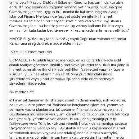
tarihli ve 4737 sayılı Endüstri Bölgeleri Kanunu kapsamında kurulan
endüstri bölgelerinden bölgenin yabancı yatırım yoğunluğuna göre
Cumhurbaşkanınca uygun bulunanlar ile katılımcı belgesi alarak
İstanbul Finans Merkezinde faaliyet gösteren nitelikli hizmet
merkezleri açısından brüt asgari ücretin beş katı olarak uygulanır.).
Cumhurbaşkanı, bu bentte yer alan üç ve beş katlarını birlikte veya
ayrı ayrı bir kata kadar belirlemeye, iki katına kadar artırmaya yetkilidir.”
MADDE 6- 5/6/2003 tarihli ve 4875 sayılı Doğrudan Yabancı Yatırımlar
Kanununa aşağıdaki ek madde eklenmiştir.
“Nitelikli hizmet merkezi
EK MADDE 1- Nitelikli hizmet merkezi, en az üç farklı ülkede aktif
olarak faaliyet gösteren, ilişkili şirket veya şirketler topluluğuna yönelik
hizmet sunmak ve ikinci fıkrada belirtilen faaliyetleri yapmak üzere
kurulan, yıllık hasılatlarının en az %80’ini yurt dışındaki ilişkili
şirketlerden veya şirketler topluluğundan elde eden sermaye
şirketlerini ifade eder.
Bu merkezler;
a) Finansal danışmanlık, stratejik yönetim danışmanlığı, risk yönetimi,
nakit ve likidite yönetimi, fonlama ve borçlanma işlemleri, yatırım ve
sermaye yapısı planlaması, bütçeleme, finansal raporlama ve analiz,
uluslararası muhasebe ve uyum, denetim, dijital dönüşüm ve teknoloji
danışmanlığı, yatırım ve veri analizi, hukuk danışmanlığı(yurt içi
faaliyetlere veya Türk hukukuna yönelik hukuk danışmanlığı, sadece
19/3/1969 tarihli ve 1136 sayılı Avukatlık Kanunu kapsamında hizmet
verebilecek avukat veya avukat ortaklığından alınmak suretiyle),
tanıtım, marka yönetimi, insan kaynakları ve eğitim hizmetleri ile bu