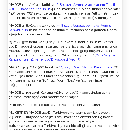
MADDE 1- 21/7/1953 tarihli ve
6183 sayılı Amme Alacaklarının Tahsil
Usulü Hakkında Kanunun
48 inci maddesinin birinci fıkrasında yer alan
“36” ibaresi “72” şeklinde ve ikinci fıkrasında yer alan “ellibin Yeni Türk
Lirasını” ibareleri “bir milyon Türk lirasını” şeklinde değiştirilmiştir.
MADDE 2- 8/6/1959 tarihli ve
7338 sayılı Veraset ve İntikal Vergisi
Kanununun
16 ncı maddesine ikinci fıkrasından sonra gelmek üzere
aşağıdaki fıkra eklenmiştir.
“31/12/1960 tarihli ve 193 sayılı Gelir Vergisi Kanununun mükerrer
20/D maddesi kapsamında gelir vergisi istisnasından yararlananlardan,
mezkûr istisna için öngörülen süre dâhilinde gerçekleşen veraset
yoluyla mal intikalinde vergi oranı %1 olarak uygulanır.”
(Gelir Vergisi
Kanununun mükerrer 20/D Maddesi Nedir?
)
MADDE 3- 31/12/1960 tarihli ve
193 sayılı Gelir Vergisi Kanununun
17
nci maddesinin birinci fıkrasında yer alan “tutarını” ibaresi “tutarının iki
katını” şeklinde, ikinci fıkrasında yer alan “üç”, “dört”, “altı”, “yedi” ve “on
iki” ibareleri sırasıyla “iki”, “üç”, “dört”, “beş” ve “altı” şeklinde
değiştirilmiştir.
MADDE 4- 193 sayılı Kanuna mükerrer 20/C maddesinden sonra
gelmek üzere aşağıdaki madde eklenmiştir.
“Yurt dışından elde edilen kazanç ve iratlar için vergi istisnası:
MÜKERRER MADDE 20/D- Türkiye’de yerleşmiş sayılan gerçek
kişilerin, Türkiye’de yerleşmiş sayılmasından önceki son üç takvim
yılında Türkiye’de ikametgahının ve vergi mükellefiyetinin
bulunmaması şartıyla Türkiye dışında elde ettiği kazanç ve iratları yirmi