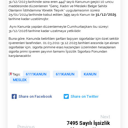
31/12/2023 tarihinde sona eren 4447 sayılı Kanunun geçici 10 uncu
maddesinde düzenlenen “Genç, Kadın ve Mesleki Belge Sahibi
Olanların İstihdamına Yönelik Teşvik” uygulamasının süresi
25/01/2024 tarihinde kabul edilen 7495 sayılı Kanun ile
31/12/2025
tarihine kadar uzatılmıştır.
Aynı Kanunla yapılan düzenlemeyle Cumhurbaşkanı bu süreyi
31/12/2026 tarihine kadar uzatmaya yetkilidir.
Buna göre, Kanunda belirtilen şartları taşıyan sigortalılar için özel sektör
işverenleri tarafından, 01.03.2011-31.12.2025 tarihleri arasında işe alınan
sigortalılar için, sigorta primine esas kazançları üzerinden hesaplanan
sigorta primi işveren payının tamamı İşsizlik Sigortası Fonundan
karşılanacaktır.
6111KANUN
611KANUN
KANUN
Tags:
MESLEK
Share on Facebook
Share on Twitter
Next
7495 Sayılı İşsizlik
Previous