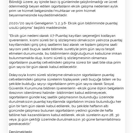
Bilindiği üzere, ay içinde bazı iş günlerinde çalıştırılmadığı ve ücret
ödenmediği beyan edilen sigortalıların eksik çalışma nedenleri aylık
prim ve hizmet belgesinde/muhtasar ve prim hizmet
beyannamesinde kaydedilmektedir.
2020/20 sayılı Genelgenin “1.2.3.6- Eksik gün bildiriminde puantaj
usulü çalışma” başlıklı maddesinde,
“Eksik gün nedeni olarak 07-Puantaj kayıtları seçeneğini kodlayan
işverenlerin, kısmi süreli bir iş sözleşmesi olmaksızın yalnızca puantaj
kayıtlarındaki giriş çıkış saatlerini baz alarak ve toplam çalışma saati
sayısını yedi buçuk saate bölmek suretiyle prim gün sayısı tespit
etmeleri durumunda, bu bildirimlerin doğruluğunun kabulüne imkan
bulunmamakta olup, kısmi süreli iş sözleşmesinin olmaması
sigortalıların puantaj cetvelindeki çalışma süresi bir saat bile olsa prim
gün sayısı bir gün olarak kabul edilecektir.
Dolayısıyla kısmi süreli sözleşme olmaksızın sigortalıların puantaj
cetvellerindeki çalışma sürelerini toplayarak yedi buçuğa bölen ve bu
şekilde bulduğu sayıyı sigortalıların prim gün sayısı olarak Sosyal
Güvenlik Kurumuna bildiren işverenlerin -eksik güne ilişkin belgelerin
ibrazının istenilmesi halinde- bildirimleri kabul edilmeyecek,
sigortalıların günde kaç saatlik çalışmasının bulunduğu üzerinde
durulmaksızın puantaj kayıtlarında sigortalının imzası bulunduğu her
gün bir tam gün olarak kabul edilerek, bu şekilde haftanın altı
gününde çalışması bulunan sigortalıların yedinci günde de hafta
tatiline hak kazandıklarını kabul edilerek, eksik sürelerin ayın 28, 30
veya 31 gün çektiği üzerinde durulmaksızın 30 güne tamamlatılması
gerekecektir.”
Denilmektedir.