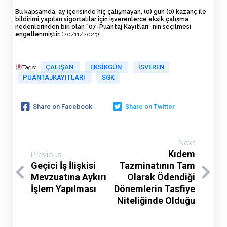
Bu kapsamda, ay içerisinde hiç çalışmayan, (0) gün (0) kazanç ile
bildirimi yapılan sigortalılar için işverenlerce eksik çalışma
nedenlerinden biri olan “07-Puantaj Kayıtları” nın seçilmesi
engellenmiştir.
(20/11/2023)
ÇALIŞAN
EKSIKGÜN
ISVEREN
Tags:
PUANTAJKAYITLARI
SGK
Share on Facebook
Share on Twitter
Next
Kıdem
Previous
Geçici İş İlişkisi
Tazminatının Tam
Mevzuatına Aykırı
Olarak Ödendiği
İşlem Yapılması
Dönemlerin Tasfiye
Niteliğinde Olduğu