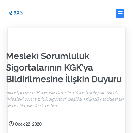
Mesleki Sorumluluk
Sigortalarının KGK’ya
Bildirilmesine İlişkin Duyuru
Bilindiği üzere, Bağımsız Denetim Yönetmeliğinin (BDY)
“Mesleki sorumluluk sigortası” başlıklı 33’üncü maddesinin
birinci fıkrasında denetim...
Ocak 22, 2020