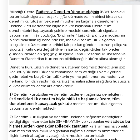
Bilindiği üzere,
Bağımsız Denetim Yönetmeliğinin
(BDY) “Mesleki
sorumluluk sigortası” başlıklı 33’üncü maddesinin birinci fıkrasında
denetim kuruluşları ve denetim üstlenen bağımsız denetçilerin
üstlendikleri ilk denetim işiyle birlikte başlamak üzere, tüm
denetimlerini kapsayacak şekilde mesleki sorumluluk sigortası
yaptırmalarının şart olduğu; “Bildirimler” başlıklı 34’üncü maddesinin
birinci fıkrasının (ç) bendinde ise, mesleki sorumluluk sigortası
poliçesinin düzenlenme tarihini takip eden günden itibaren; poliçe ve
sigorta şirketindeki değişikliklerin ise bu değişiklikleri takip eden
günden itibaren en geç 30 gün içinde Kamu Gözetimi Muhasebe ve
Denetim Standartları Kurumuna bildirileceği hüküm altına alınmıştır.
Denetim kuruluşları ve denetim üstlenen bağımsız denetçilerin söz
konusu yükümlülüklerini zamanında, tam ve doğru olarak yerine
getirmeleri ve bu yükümlülüklerin yerine getirilmemesi nedeniyle
herhangi bir idari yaptırımla karşılaşmamaları adına aşağıdaki hususlara
dikkat edilmesi önem arz etmektedir:
1)
Denetim kuruluşları ve denetim üstlenen bağımsız denetçilerin
,
üstlendikleri ilk denetim işiyle birlikte başlamak üzere, tüm
denetimlerini kapsayacak şekilde
mesleki sorumluluk sigortası
yaptırmaları gerekmektedir.
2)
Denetim kuruluşları ve denetim üstlenen bağımsız denetçilerin,
verdiği diğer hizmetler için (SMMM/YMM vb.) yaptırılan
ve sadece bu
hizmetlerden kaynaklanabilecek zararların
karşılanmasına yönelik
olan mesleki sorumluluk sigortaları bağımsız denetim hizmetlerine
ilişkin teminat sağlamayacağından, mesleki sorumluluk