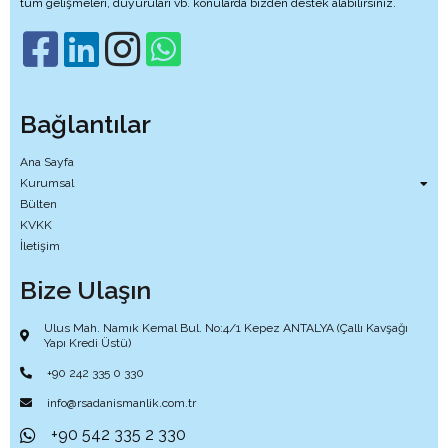
tüm gelişmeleri, duyuruları vb. konularda bizden destek alabilirsiniz.
Bağlantılar
Ana Sayfa
Kurumsal
Bülten
KVKK
İletişim
Bize Ulaşın
Ulus Mah. Namık Kemal Bul. No:4/1 Kepez ANTALYA (Çallı Kavşağı
Yapı Kredi Üstü)
+90 242 335 0 330
info@rsadanismanlik.com.tr
+90 542 335 2 330