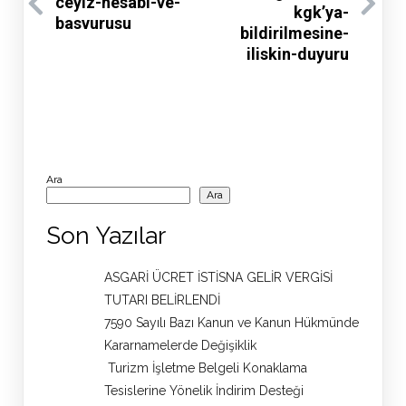
ceyiz-hesabi-ve-
kgk’ya-
basvurusu
bildirilmesine-
iliskin-duyuru
Ara
Ara
Son Yazılar
ASGARİ ÜCRET İSTİSNA GELİR VERGİSİ
TUTARI BELİRLENDİ
7590 Sayılı Bazı Kanun ve Kanun Hükmünde
Kararnamelerde Değişiklik
Turizm İşletme Belgeli Konaklama
Tesislerine Yönelik İndirim Desteği