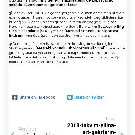
sigortalarının
bağımsız denetim hizmetlerini de kapsayacak
şekilde düzenlenmesi gerekmektedir.
3)
Mesleki sorumluluk sigortası poliçesinin, düzenlenme tarihini takip
eden günden itibaren; poliçe ve sigorta şirketindeki değişikliklerin ise
bu değişiklikleri takip eden günden itibaren en geç 30 gün içinde
Kurumumuza bildirilmesi gerekmektedir. Bu bildirim
Sözleşme Bilgi
Girişi Sisteminde (SBG)
yer alan
“Mesleki Sorumluluk Sigortası
Bildirimi”
menüsü üzerinden elektronik ortamda yapılmalıdır.
4) Denetim işi üstlenmiş olan denetim kuruluşları ve denetçilerin,
SBG’de yer alan
“Mesleki Sorumluluk Sigortası Bildirimi”
menüsüne
girerek, yukarıda yer alan açıklamalar kapsamında Kurumumuza
bildirilmiş mesleki sorumluluk sigortalarının bulunup bulunmadığını
kontrol etmeleri önem arz etmektedir.
Share on Facebook
Share on Twitter
Next
2018-takvim-yilina-
Previous
ait-gelirlerin-