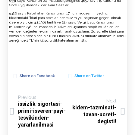
6331 sayılı Kanunun 24. maddesi gereğince 4857 Sayılı İş Kanunu'na
Göre Uygulanacak İdari Para Cezaları
5326 sayılı Kabahatler Kanununun 17 nci maddesinin yedinci
fıkrasındaki "İdarî para cezaları her takvim yılı başından geçerli olmak
üzere o yıl için 4.1.1961 tarihli ve 213 sayılı Vergi Usul Kanununun
mükerrer 298 inci maddesi hükümleri uyarınca tespit ve ilân edilen
yeniden değerleme oranında artırılarak uygulanır. Bu suretle idarî para
cezasının hesabında bir Türk Lirasının küsuru dikkate alınmaz" hükmü
gereğince 1 TL'nin küsuru dikkate alınmamıştır.
Share on Facebook
Share on Twitter
Previous
Next
issizlik-sigortasi-
kidem-tazminati-
primi-isveren-payi-
tavan-ucreti-
tesvikinden-
degisti!
yararlanilmasi