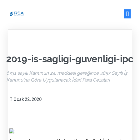
2019-is-sagligi-guvenligi-ipc
6331 sayılı Kanunun 24. maddesi gereğince 4857 Sayılı İş
Kanunu'na Göre Uygulanacak İdari Para Cezaları
Ocak 22, 2020