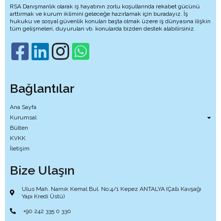
RSA Danışmanlık olarak iş hayatının zorlu koşullarında rekabet gücünü
arttırmak ve kurum iklimini geleceğe hazırlamak için buradayız. İş
hukuku ve sosyal güvenlik konuları başta olmak üzere iş dünyasına ilişkin
tüm gelişmeleri, duyuruları vb. konularda bizden destek alabilirsiniz.
Bağlantılar
Ana Sayfa
Kurumsal
Bülten
KVKK
İletişim
Bize Ulaşın
Ulus Mah. Namık Kemal Bul. No:4/1 Kepez ANTALYA (Çallı Kavşağı
Yapı Kredi Üstü)
+90 242 335 0 330