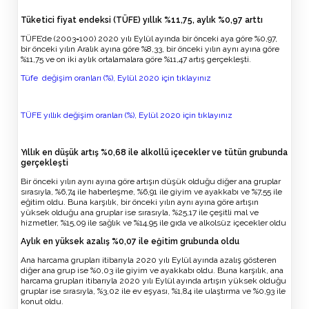
Tüketici fiyat endeksi (TÜFE) yıllık %11,75, aylık %0,97 arttı
TÜFE’de (2003=100) 2020 yılı Eylül ayında bir önceki aya göre %0,97,
bir önceki yılın Aralık ayına göre %8,33, bir önceki yılın aynı ayına göre
%11,75 ve on iki aylık ortalamalara göre %11,47 artış gerçekleşti.
Tüfe değişim oranları (%), Eylül 2020 için tıklayınız
TÜFE yıllık değişim oranları (%), Eylül 2020 için tıklayınız
Yıllık en düşük artış %0,68 ile alkollü içecekler ve tütün grubunda
gerçekleşti
Bir önceki yılın aynı ayına göre artışın düşük olduğu diğer ana gruplar
sırasıyla, %6,74 ile haberleşme, %6,91 ile giyim ve ayakkabı ve %7,55 ile
eğitim oldu. Buna karşılık, bir önceki yılın aynı ayına göre artışın
yüksek olduğu ana gruplar ise sırasıyla, %25,17 ile çeşitli mal ve
hizmetler, %15,09 ile sağlık ve %14,95 ile gıda ve alkolsüz içecekler oldu
Aylık en yüksek azalış %0,07 ile eğitim grubunda oldu
Ana harcama grupları itibarıyla 2020 yılı Eylül ayında azalış gösteren
diğer ana grup ise %0,03 ile giyim ve ayakkabı oldu. Buna karşılık, ana
harcama grupları itibarıyla 2020 yılı Eylül ayında artışın yüksek olduğu
gruplar ise sırasıyla, %3,02 ile ev eşyası, %1,84 ile ulaştırma ve %0,93 ile
konut oldu.