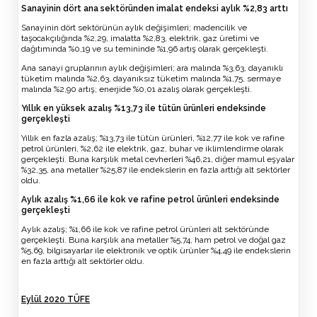
Sanayinin dört ana sektöründen imalat endeksi aylık %2,83 arttı
Sanayinin dört sektörünün aylık değişimleri; madencilik ve
taşocakçılığında %2,29, imalatta %2,83, elektrik, gaz üretimi ve
dağıtımında %0,19 ve su temininde %1,96 artış olarak gerçekleşti.
Ana sanayi gruplarının aylık değişimleri; ara malında %3,63, dayanıklı
tüketim malında %2,63, dayanıksız tüketim malında %1,75, sermaye
malında %2,90 artış; enerjide %0,01 azalış olarak gerçekleşti.
Yıllık en yüksek azalış %13,73 ile tütün ürünleri endeksinde
gerçekleşti
Yıllık en fazla azalış; %13,73 ile tütün ürünleri, %12,77 ile kok ve rafine
petrol ürünleri, %2,62 ile elektrik, gaz, buhar ve iklimlendirme olarak
gerçekleşti. Buna karşılık metal cevherleri %46,21, diğer mamul eşyalar
%32,35, ana metaller %25,87 ile endekslerin en fazla arttığı alt sektörler
oldu.
Aylık azalış %1,66 ile kok ve rafine petrol ürünleri endeksinde
gerçekleşti
Aylık azalış; %1,66 ile kok ve rafine petrol ürünleri alt sektöründe
gerçekleşti. Buna karşılık ana metaller %5,74, ham petrol ve doğal gaz
%5,69, bilgisayarlar ile elektronik ve optik ürünler %4,49 ile endekslerin
en fazla arttığı alt sektörler oldu.
Eylül 2020 TÜFE