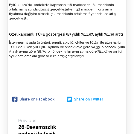
Eylül 2020’de, endekste kapsanan 418 maddeden, 62 maddenin
ortalama fiyatında düşüş gerçekleşirken, 42 maddenin ortalama
fiyatında değişim olmadı. 314 maddenin ortalama fiyatında ise artış
gerçekleşti.
Özel kapsamlı TÜFE göstergesi (B) yıllık %11,57, aylık %1,35 arttı
İşlenmemiş gıda ürünleri, enerji, alkollü içkiler ve tütün ile altın hariç
TÜFE’de 2020 yılı Eylül ayında bir önceki aya göre %1,35, bir önceki yılın
Aralık ayına göre %8,75, bir önceki yılın aynı ayına göre %11,57 ve on iki
aylık ortalamalara göre %10,81 artış gerçekleşti.
Share on Facebook
Share on Twitter
Previous
26-Devamsızlık
nedeni ile fesih