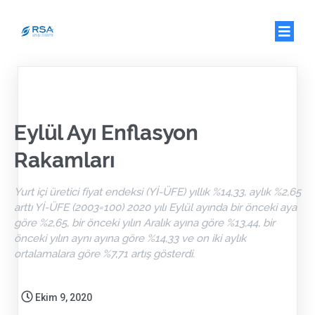
Eylül Ayı Enflasyon
Rakamları
Yurt içi üretici fiyat endeksi (Yİ-ÜFE) yıllık %14,33, aylık %2,65
arttı Yİ-ÜFE (2003=100) 2020 yılı Eylül ayında bir önceki aya
göre %2,65, bir önceki yılın Aralık ayına göre %13,44, bir
önceki yılın aynı ayına göre %14,33 ve on iki aylık
ortalamalara göre %7,71 artış gösterdi.
Ekim 9, 2020