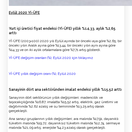
Eylül 2020 Yİ-ÜFE
Yurt içi üretici fiyat endeksi (Yİ-ÜFE) yıllık %14,33, aylık %2,65
arttı
Yİ-ÜFE (2003=100) 2020 yılı Eylül ayında bir önceki aya göre %2,65, bir
önceki yılın Aralık ayına göre %13,44, bir önceki yılın aynı ayına göre
%14,33 ve on iki aylık ortalamalara göre %7,71 artış gösterdi.
Yİ-ÜFE değişim oranları (%), Eylül 2020 için tıklayınız
Yİ-ÜFE yıllık değişim oranı (%), Eylül 2020
Sanayinin dört ana sektöründen imalat endeksi yıllık %15,52 arttı
Sanayinin dört sektörünün yıllık değişimleri; madencilik ve
taşocakçılığında %16,87, imalatta %15,52 artış, elektrik, gaz üretimi ve
dağıtımında %2,62 azalış ve su temininde %13,25 artış olarak
gerçekleşti.
Ana sanayi gruplarının yıllık değişimleri; ara malında %17,91, dayanıklı
tüketim malında %19,72, dayanıksız tüketim malında %12,74, sermaye
malında %21,09 artış; enerjide %4,23 azalış olarak gerçekleşti.