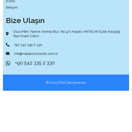
KVKK
İletişim
Bize Ulaşın
Ulus Mah. Namık Kemal Bul. No:4/1 Kepez ANTALYA (Çallı Kavşağı
Yapı Kredi Üstü)
+90 242 335 0 330
info@rsadanismanlik.com.tr
+90 542 335 2 330
© 2023 RSA Danışmanlık