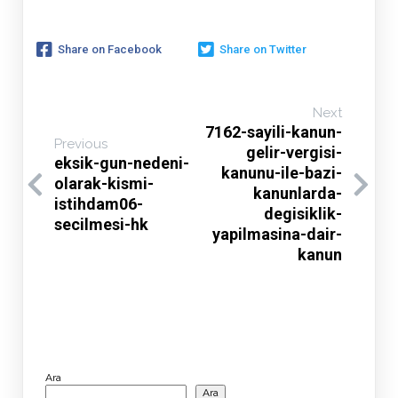
Share on Facebook
Share on Twitter
Next
7162-sayili-kanun-
Previous
gelir-vergisi-
eksik-gun-nedeni-
kanunu-ile-bazi-
olarak-kismi-
kanunlarda-
istihdam06-
degisiklik-
secilmesi-hk
yapilmasina-dair-
kanun
Ara
Ara