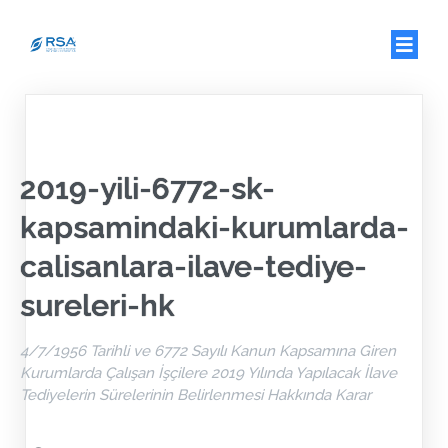
2019-yili-6772-sk-
kapsamindaki-kurumlarda-
calisanlara-ilave-tediye-
sureleri-hk
4/7/1956 Tarihli ve 6772 Sayılı Kanun Kapsamına Giren
Kurumlarda Çalışan İşçilere 2019 Yılında Yapılacak İlave
Tediyelerin Sürelerinin Belirlenmesi Hakkında Karar