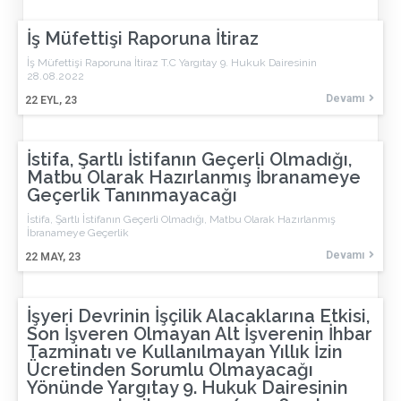
İş Müfettişi Raporuna İtiraz
İş Müfettişi Raporuna İtiraz T.C Yargıtay 9. Hukuk Dairesinin
28.08.2022
Devamı
22
EYL, 23
İstifa, Şartlı İstifanın Geçerli Olmadığı,
Matbu Olarak Hazırlanmış İbranameye
Geçerlik Tanınmayacağı
İstifa, Şartlı İstifanın Geçerli Olmadığı, Matbu Olarak Hazırlanmış
İbranameye Geçerlik
Devamı
22
MAY, 23
İşyeri Devrinin İşçilik Alacaklarına Etkisi,
Son İşveren Olmayan Alt İşverenin İhbar
Tazminatı ve Kullanılmayan Yıllık İzin
Ücretinden Sorumlu Olmayacağı
Yönünde Yargıtay 9. Hukuk Dairesinin