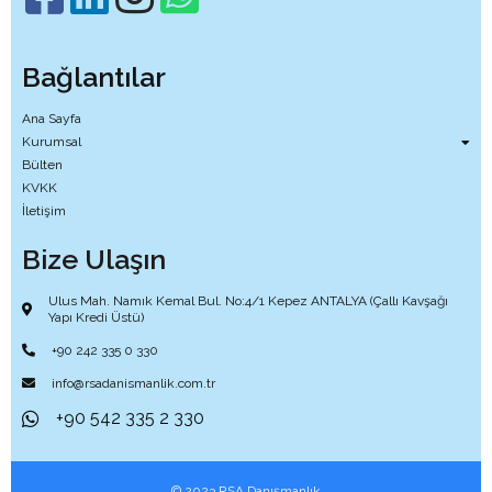
Bağlantılar
Ana Sayfa
Kurumsal
Bülten
KVKK
İletişim
Bize Ulaşın
Ulus Mah. Namık Kemal Bul. No:4/1 Kepez ANTALYA (Çallı Kavşağı
Yapı Kredi Üstü)
+90 242 335 0 330
info@rsadanismanlik.com.tr
+90 542 335 2 330
© 2023 RSA Danışmanlık