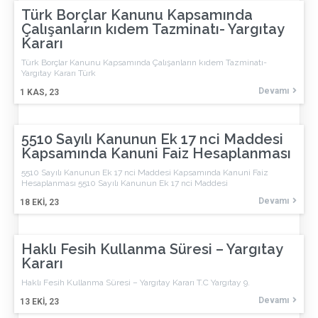
Türk Borçlar Kanunu Kapsamında
Çalışanların kıdem Tazminatı- Yargıtay
Kararı
Türk Borçlar Kanunu Kapsamında Çalışanların kıdem Tazminatı-
Yargıtay Kararı Türk
Devamı
1
KAS, 23
5510 Sayılı Kanunun Ek 17 nci Maddesi
Kapsamında Kanuni Faiz Hesaplanması
5510 Sayılı Kanunun Ek 17 nci Maddesi Kapsamında Kanuni Faiz
Hesaplanması 5510 Sayılı Kanunun Ek 17 nci Maddesi
Devamı
18
EKI, 23
Haklı Fesih Kullanma Süresi – Yargıtay
Kararı
Haklı Fesih Kullanma Süresi – Yargıtay Kararı T.C Yargıtay 9.
Devamı
13
EKI, 23