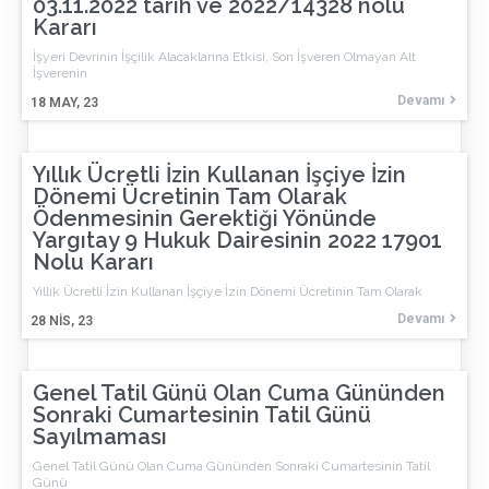
03.11.2022 tarih ve 2022/14328 nolu
Kararı
İşyeri Devrinin İşçilik Alacaklarına Etkisi, Son İşveren Olmayan Alt
İşverenin
Devamı
18
MAY, 23
Yıllık Ücretli İzin Kullanan İşçiye İzin
Dönemi Ücretinin Tam Olarak
Ödenmesinin Gerektiği Yönünde
Yargıtay 9 Hukuk Dairesinin 2022 17901
Nolu Kararı
Yıllık Ücretli İzin Kullanan İşçiye İzin Dönemi Ücretinin Tam Olarak
Devamı
28
NIS, 23
Genel Tatil Günü Olan Cuma Gününden
Sonraki Cumartesinin Tatil Günü
Sayılmaması
Genel Tatil Günü Olan Cuma Gününden Sonraki Cumartesinin Tatil
Günü