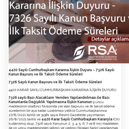
4420 Sayılı Cumhurbaşkanı Kararına İlişkin Duyuru – 7326 Sayılı
Kanun Başvuru ve İlk Taksit Ödeme Süreleri
7326 Sayılı Kanun Başvuru ve İlk Taksit Ödeme Süreleri
4420 KARAR SAYILI CUMHURBAŞKANI KARARINA İLİŞKİN DUYURU
7326 sayılı Bazı Alacakların Yeniden Yapılandırılması ile Bazı
Kanunlarda Değişiklik Yapılmasına İlişkin Kanunun
9 uncu
maddesinin onaltıncı fıkrasında yer alan başvuru ve ilk taksit ödeme
sürelerinin bir aya kadar uzatılması yetkisi Cumhurbaşkanınca
27/8/2021 tarihli ve 31581 sayılı Resmî Gazete’de yayımlanan
26/8/2021 tarihli ve
4420 Karar Sayılı Cumhurbaşkanı Kararıyla
(CK)
kullanılmış olup, 7326 sayılı Kanunun 2, 3, 4, 5, 6, 7 ve 8 inci maddeleri
ile 10 uncu maddesinden (altıncı ve yedinci fıkraları hariç) yararlanmak