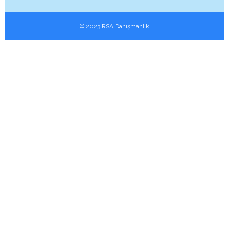
© 2023 RSA Danışmanlık