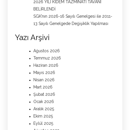
2026 YILI KIDEM TAZMİNATI TAVANI
BELİRLENDİ
SGK’nın 2026-16 Sayılı Genelgesi ile 2011-
13 Sayılı Genelgede Değişiklik Yapılması
Yazı Arşivi
Ağustos 2026
Temmuz 2026
Haziran 2026
Mayıs 2026
Nisan 2026
Mart 2026
Şubat 2026
Ocak 2026
Aralık 2025
Ekim 2025
Eylül 2025