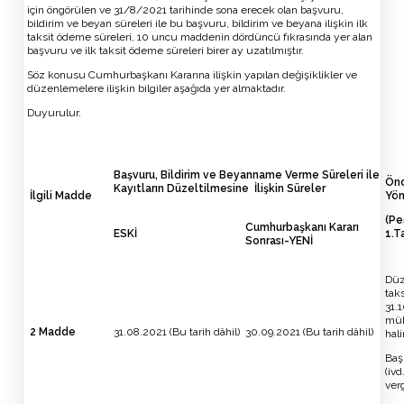
için öngörülen ve 31/8/2021 tarihinde sona erecek olan başvuru,
bildirim ve beyan süreleri ile bu başvuru, bildirim ve beyana ilişkin ilk
taksit ödeme süreleri, 10 uncu maddenin dördüncü fıkrasında yer alan
başvuru ve ilk taksit ödeme süreleri birer ay uzatılmıştır.
Söz konusu Cumhurbaşkanı Kararına ilişkin yapılan değişiklikler ve
düzenlemelere ilişkin bilgiler aşağıda yer almaktadır.
Duyurulur.
Başvuru, Bildirim ve Beyanname Verme Süreleri ile
Önc
Kayıtların Düzeltilmesine İlişkin Süreler
İlgili Madde
Yön
(Pe
Cumhurbaşkanı Kararı
ESKİ
1.T
Sonrası-YENİ
Düz
taks
31.
mük
2 Madde
31.08.2021 (Bu tarih dâhil)
30.09.2021 (Bu tarih dâhil)
hali
Baş
(iv
verg