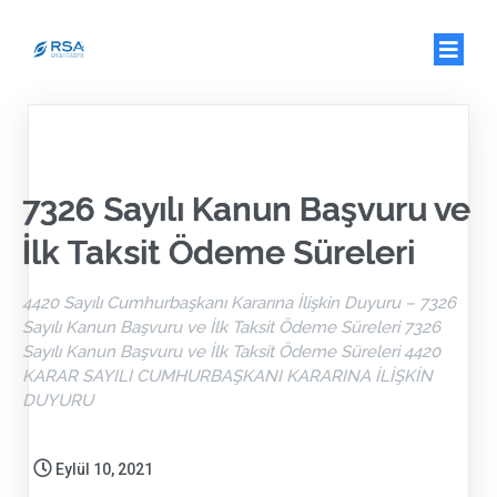
7326 Sayılı Kanun Başvuru ve
İlk Taksit Ödeme Süreleri
4420 Sayılı Cumhurbaşkanı Kararına İlişkin Duyuru – 7326
Sayılı Kanun Başvuru ve İlk Taksit Ödeme Süreleri 7326
Sayılı Kanun Başvuru ve İlk Taksit Ödeme Süreleri 4420
KARAR SAYILI CUMHURBAŞKANI KARARINA İLİŞKİN
DUYURU
Eylül 10, 2021