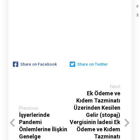
2 
3 
Share on Facebook
Share on Twitter
Next
Ek Ödeme ve
Kıdem Tazminatı
Üzerinden Kesilen
Previous
İşyerlerinde
Gelir (stopaj)
Pandemi
Vergisinin İadesi Ek
Önlemlerine İlişkin
Ödeme ve Kıdem
Genelge
Tazminatı