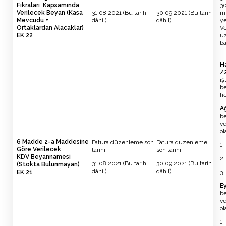
Fıkraları Kapsamında
30
Verilecek Beyan (Kasa
31.08.2021 (Bu tarih
30.09.2021 (Bu tarih
mü
Mevcudu +
dâhil)
dâhil)
ye
Ortaklardan Alacaklar)
Ve
EK 22
üz
ba
H
/
iş
be
he
A
be
ve
ol
6 Madde 2-a Maddesine
Fatura düzenleme son
Fatura düzenleme
1 
Göre Verilecek
tarihi
son tarihi
KDV Beyannamesi
2 
31.08.2021 (Bu tarih
30.09.2021 (Bu tarih
(Stokta Bulunmayan)
dâhil)
dâhil)
EK 21
3 
E
be
ve
ol
1 