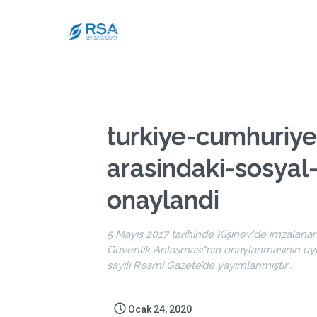
turkiye-cumhuriye
arasindaki-sosyal
onaylandi
5 Mayıs 2017 tarihinde Kişinev'de imzalana
Güvenlik Anlaşması"nın onaylanmasının uygu
sayılı Resmi Gazete’de yayımlanmıştır...
Ocak 24, 2020