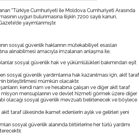
lanan "Türkiye Cumhuriyeti ile Moldova Cumhuriyeti Arasında
asının uygun bulunmasına ilişkin 7200 sayılı kanun,
Gazete’de yayımlanmıştır.
rının sosyal güvenlik haklarının mütekabiliyet esasları
ına alınabilmesi amacıyla imzalanan anlaşma ile,
 olanlar sosyal güvenlik hak ve yükümlülükleri bakımından eşit
n sosyal güvenlik yardımlarına hak kazanılması için, akit tara
in birleştirilmesi mümkün olacaktır.
lışanların, kendi nam ve hesabına çalışan ve diğer akit taraf
k misyon mensuplarının ve devlet hizmeti görmek üzere diğer
tabi olacağı sosyal güvenlik mevzuatı belirlenecek ve böylece
akit taraf ülkesinde ikamet edenlerin aylık ve gelirleri yeni
mları sosyal güvenlik alanında birbirlerine her türlü yardımı
erecektir.