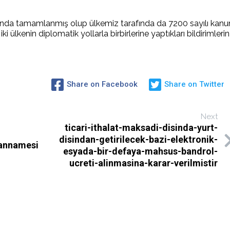
nda tamamlanmış olup ülkemiz tarafında da 7200 sayılı kanu
 ülkenin diplomatik yollarla birbirlerine yaptıkları bildirimlerin
Share on Facebook
Share on Twitter
Next
ticari-ithalat-maksadi-disinda-yurt-
disindan-getirilecek-bazi-elektronik-
annamesi
esyada-bir-defaya-mahsus-bandrol-
ucreti-alinmasina-karar-verilmistir