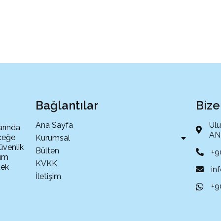
Bağlantılar
Bize
Ana Sayfa
Ulu
arında
ANT
eceğe
Kurumsal
üvenlik
Bülten
+9
tüm
KVKK
tek
in
İletişim
+9