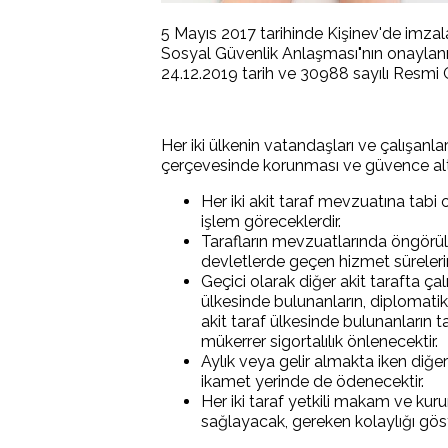
5 Mayıs 2017 tarihinde Kişinev'de imza
Sosyal Güvenlik Anlaşması"nın onaylanm
24.12.2019 tarih ve 30988 sayılı Resmi 
Her iki ülkenin vatandaşları ve çalışanla
çerçevesinde korunması ve güvence alt
Her iki akit taraf mevzuatına tabi
işlem göreceklerdir.
Tarafların mevzuatlarında öngörüle
devletlerde geçen hizmet sürelerin
Geçici olarak diğer akit tarafta ça
ülkesinde bulunanların, diplomati
akit taraf ülkesinde bulunanların 
mükerrer sigortalılık önlenecektir.
Aylık veya gelir almakta iken diğer 
ikamet yerinde de ödenecektir.
Her iki taraf yetkili makam ve kuru
sağlayacak, gereken kolaylığı göst