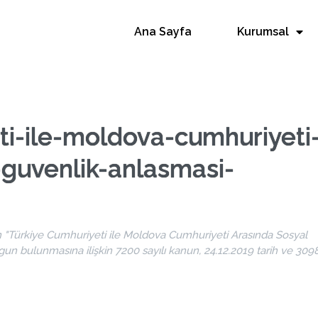
Ana Sayfa
Kurumsal
ti-ile-moldova-cumhuriyeti
-guvenlik-anlasmasi-
n "Türkiye Cumhuriyeti ile Moldova Cumhuriyeti Arasında Sosyal
n bulunmasına ilişkin 7200 sayılı kanun, 24.12.2019 tarih ve 309