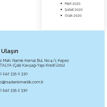
Mart 2020
Şubat 2020
Ocak 2020
 Ulaşın
s Mah. Namık Kemal Bul. No:4/1 Kepez
ALYA (Çallı Kavşağı Yapı Kredi Üstü)
0 242 335 0 330
fo@rsadanismanlik.com.tr
0 542 335 2 330