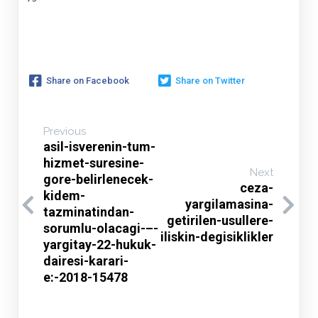
Share on Facebook
Share on Twitter
Previous
asil-isverenin-tum-
hizmet-suresine-
Next
gore-belirlenecek-
ceza-
kidem-
yargilamasina-
tazminatindan-
getirilen-usullere-
sorumlu-olacagi-–-
iliskin-degisiklikler
yargitay-22-hukuk-
dairesi-karari-
e:-2018-15478