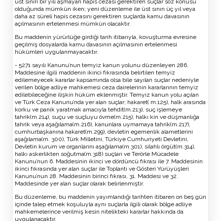
üst sınırı bir yılı aşmayan hapis cezası gerektiren suçlar söz konusu
olduğunda mümkün iken; yeni düzenleme ile üst sınırı üç yıl veya
daha az süreli hapis cezasını gerektiren suçlarda kamu davasının
açılmasının ertelenmesi mümkün olacaktır.
Bu maddenin yürürlüğe girdiği tarih itibarıyla, kovuşturma evresine
geçilmiş dosyalarda kamu davasının açılmasının ertelenmesi
hükümleri uygulanmayacaktır.
- 5271 sayılı Kanunu’nun temyiz kanun yolunu düzenleyen 286.
Maddesine ilgili maddenin ikinci fıkrasında belirtilen temyiz
edilemeyecek kararlar kapsamında olsa bile sayılan suçlar nedeniyle
verilen bölge adliye mahkemesi ceza dairelerinin kararlarının temyiz
edilebileceğine ilişkin hüküm eklenmiştir. Temyiz kanun yolu açılan
ve Türk Ceza Kanunu’nda yer alan suçlar; hakaret( m.125), halk arasında
korku ve panik yaratmak amacıyla tehdit(m.213), suç işlemeye
tahrik(m.214), suçu ve suçluyu övme(m.215), halkı kin ve düşmanlığa
tahrik veya aşağılama(m.216), kanunlara uymamaya tahrik(m.217),
cumhurbaşkanına hakaret(m.299), devletin egemenlik alametlerini
aşağılama(m. 300), Türk Milletini, Türkiye Cumhuriyeti Devletini,
Devletin kurum ve organlarını aşağılama(m.301), silahlı örgüt(m.314),
halkı askerlikten soğutma(m.318) suçları ve Terörle Mücadele
Kanunu’nun 6. Maddesinin ikinci ve dördüncü fıkrası ile 7. Maddesinin
ikinci fıkrasında yer alan suçlar ile Toplantı ve Gösteri Yürüyüşleri
Kanunu’nun 28. Maddesinin birinci fıkrası, 31. Maddesi ve 32.
Maddesinde yer alan suçlar olarak belirlenmiştir.
Bu düzenleme, bu maddenin yayımlandığı tarihten itibaren on beş gün
içinde talep etmek koşuluyla aynı suçlarla ilgili olarak bölge adliye
mahkemelerince verilmiş kesin nitelikteki kararlar hakkında da
uygulanacaktır.