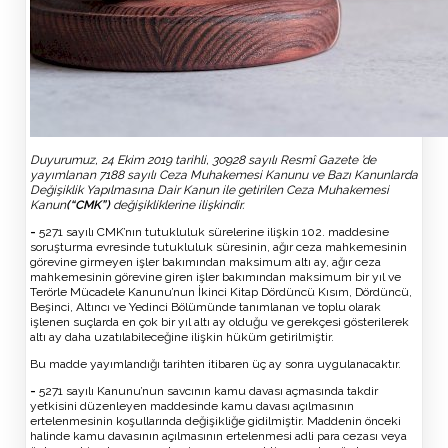
Duyurumuz, 24 Ekim 2019 tarihli, 30928 sayılı Resmî Gazete ’de
yayımlanan 7188 sayılı Ceza Muhakemesi Kanunu ve Bazı Kanunlarda
Değişiklik Yapılmasına Dair Kanun ile getirilen Ceza Muhakemesi
Kanun
(“CMK”)
değişikliklerine ilişkindir.
-
5271 sayılı CMK’nın tutukluluk sürelerine ilişkin 102. maddesine
soruşturma evresinde tutukluluk süresinin, ağır ceza mahkemesinin
görevine girmeyen işler bakımından maksimum altı ay, ağır ceza
mahkemesinin görevine giren işler bakımından maksimum bir yıl ve
Terörle Mücadele Kanunu’nun İkinci Kitap Dördüncü Kısım, Dördüncü,
Beşinci, Altıncı ve Yedinci Bölümünde tanımlanan ve toplu olarak
işlenen suçlarda en çok bir yıl altı ay olduğu ve gerekçesi gösterilerek
altı ay daha uzatılabileceğine ilişkin hüküm getirilmiştir.
Bu madde yayımlandığı tarihten itibaren üç ay sonra uygulanacaktır.
-
5271 sayılı Kanunu’nun savcının kamu davası açmasında takdir
yetkisini düzenleyen maddesinde kamu davası açılmasının
ertelenmesinin koşullarında değişikliğe gidilmiştir. Maddenin önceki
halinde kamu davasının açılmasının ertelenmesi adli para cezası veya