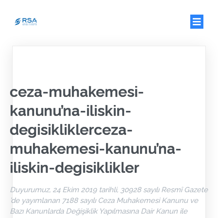
ceza-muhakemesi-
kanunu’na-iliskin-
degisikliklerceza-
muhakemesi-kanunu’na-
iliskin-degisiklikler
Duyurumuz, 24 Ekim 2019 tarihli, 30928 sayılı Resmî Gazete
’de yayımlanan 7188 sayılı Ceza Muhakemesi Kanunu ve
Bazı Kanunlarda Değişiklik Yapılmasına Dair Kanun ile