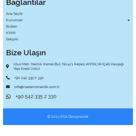
Bağlantılar
Ana Sayfa
Kurumsal
Bülten
KVKK
İletişim
Bize Ulaşın
Ulus Mah. Namık Kemal Bul. No:4/1 Kepez ANTALYA (Çallı Kavşağı
Yapı Kredi Üstü)
+90 242 335 0 330
info@rsadanismanlik.com.tr
+90 542 335 2 330
© 2023 RSA Danışmanlık